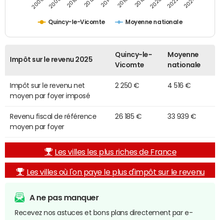
2014
2024
2010
2020
2012
2022
2006
2016
2008
2018
Quincy-le-Vicomte
Moyenne nationale
Quincy-le-
Moyenne
Impôt sur le revenu 2025
Vicomte
nationale
Impôt sur le revenu net
2 250 €
4 516 €
moyen par foyer imposé
Revenu fiscal de référence
26 185 €
33 939 €
moyen par foyer
Les villes les plus riches de France
Les villes où l'on paye le plus d'impôt sur le revenu
A ne pas manquer
Recevez nos astuces et bons plans directement par e-