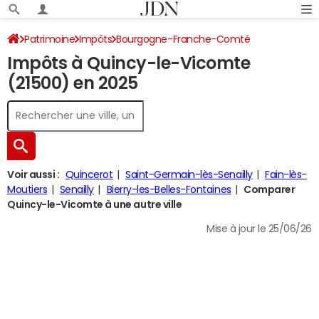
Patrimoine
Impôts
Bourgogne-Franche-Comté
Impôts à Quincy-le-Vicomte
Côte-d'Or
Quincy-le-Vicomte
Impôt sur le revenu
(21500) en 2025
Voir aussi :
Quincerot
Saint-Germain-lès-Senailly
Fain-lès-
Moutiers
Senailly
Bierry-les-Belles-Fontaines
Comparer
Quincy-le-Vicomte à une autre ville
Mise à jour le 25/06/26