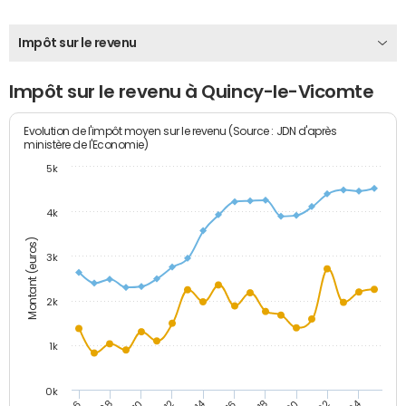
Impôt sur le revenu
Impôt sur le revenu à Quincy-le-Vicomte
Evolution de l'impôt moyen sur le revenu (Source : JDN d'après
ministère de l'Economie)
5k
4k
Montant (euros)
3k
2k
1k
0k