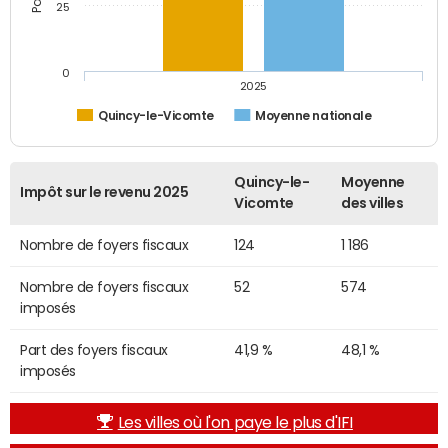
25
0
2025
Quincy-le-Vicomte
Moyenne nationale
Quincy-le-
Moyenne
Impôt sur le revenu 2025
Vicomte
des villes
Nombre de foyers fiscaux
124
1 186
Nombre de foyers fiscaux
52
574
imposés
Part des foyers fiscaux
41,9 %
48,1 %
imposés
Les villes où l'on paye le plus d'IFI