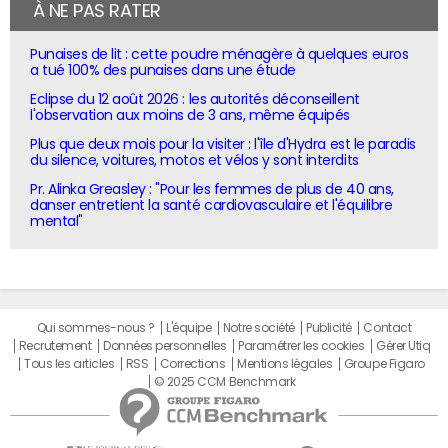
À NE PAS RATER
Punaises de lit : cette poudre ménagère à quelques euros
a tué 100% des punaises dans une étude
Eclipse du 12 août 2026 : les autorités déconseillent
l'observation aux moins de 3 ans, même équipés
Plus que deux mois pour la visiter : l'île d'Hydra est le paradis
du silence, voitures, motos et vélos y sont interdits
Pr. Alinka Greasley : "Pour les femmes de plus de 40 ans,
danser entretient la santé cardiovasculaire et l'équilibre
mental"
Qui sommes-nous ?
L'équipe
Notre société
Publicité
Contact
Recrutement
Données personnelles
Paramétrer les cookies
Gérer Utiq
Tous les articles
RSS
Corrections
Mentions légales
Groupe Figaro
© 2025 CCM Benchmark