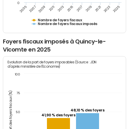
0
2009
2023
2017
2011
2025
2005
2019
2013
2007
2021
2015
Nombre de foyers fiscaux
Nombre de foyers fiscaux imposés
Foyers fiscaux imposés à Quincy-le-
Vicomte en 2025
Evolution de la part de foyers imposables (Source : JDN
d'après ministère de l'Economie)
100
Part des foyers fiscaux (%)
75
48,10 % des foyers
50
41,90 % des foyers