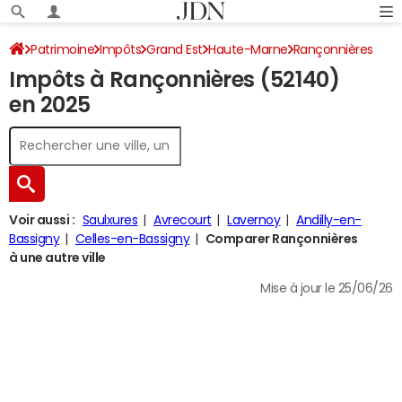
Patrimoine
Impôts
Grand Est
Haute-Marne
Rançonnières
Impôts à Rançonnières (52140)
Impôt sur le revenu
en 2025
Voir aussi :
Saulxures
Avrecourt
Lavernoy
Andilly-en-
Bassigny
Celles-en-Bassigny
Comparer Rançonnières
à une autre ville
Mise à jour le 25/06/26