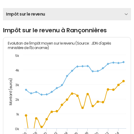
Impôt sur le revenu
Impôt sur le revenu à Rançonnières
Evolution de l'impôt moyen sur le revenu (Source : JDN d'après
ministère de l'Economie)
5k
4k
Montant (euros)
3k
2k
1k
0k