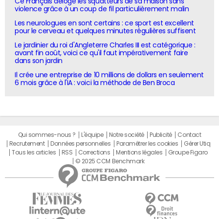
Ce Français déloge les squatteurs de sa maison sans
violence grâce à un coup de fil particulièrement malin
Les neurologues en sont certains : ce sport est excellent
pour le cerveau et quelques minutes régulières suffisent
Le jardinier du roi d'Angleterre Charles III est catégorique :
avant fin août, voici ce qu'il faut impérativement faire
dans son jardin
Il crée une entreprise de 10 millions de dollars en seulement
6 mois grâce à l'IA : voici la méthode de Ben Broca
Qui sommes-nous ?
L'équipe
Notre société
Publicité
Contact
Recrutement
Données personnelles
Paramétrer les cookies
Gérer Utiq
Tous les articles
RSS
Corrections
Mentions légales
Groupe Figaro
© 2025 CCM Benchmark