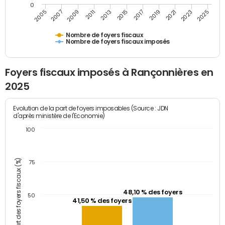
0
2009
2023
2017
2011
2025
2005
2019
2013
2007
2021
2015
Nombre de foyers fiscaux
Nombre de foyers fiscaux imposés
Foyers fiscaux imposés à Rançonnières en
2025
Evolution de la part de foyers imposables (Source : JDN
d'après ministère de l'Economie)
100
Part des foyers fiscaux (%)
75
48,10 % des foyers
50
41,50 % des foyers