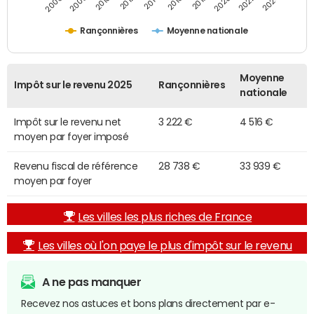
2014
2024
2010
2020
2012
2022
2006
2016
2008
2018
Rançonnières
Moyenne nationale
Moyenne
Impôt sur le revenu 2025
Rançonnières
nationale
Impôt sur le revenu net
3 222 €
4 516 €
moyen par foyer imposé
Revenu fiscal de référence
28 738 €
33 939 €
moyen par foyer
Les villes les plus riches de France
Les villes où l'on paye le plus d'impôt sur le revenu
A ne pas manquer
Recevez nos astuces et bons plans directement par e-