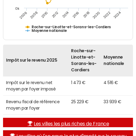
0k
2014
2024
2010
2020
2012
2022
2006
2016
2008
2018
Roche-sur-Linotte-et-Sorans-les-Cordiers
Moyenne nationale
Roche-sur-
Linotte-et-
Moyenne
Impôt sur le revenu 2025
Sorans-les-
nationale
Cordiers
Impôt sur le revenu net
1 473 €
4 516 €
moyen par foyer imposé
Revenu fiscal de référence
25 229 €
33 939 €
moyen par foyer
Les villes les plus riches de France