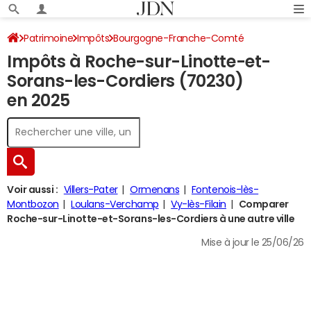
Patrimoine
Impôts
Bourgogne-Franche-Comté
Impôts à Roche-sur-Linotte-et-
Haute-Saône
Roche-sur-Linotte-et-Sorans-les-Cordiers
Sorans-les-Cordiers (70230)
Impôt sur le revenu
en 2025
Voir aussi :
Villers-Pater
Ormenans
Fontenois-lès-
Montbozon
Loulans-Verchamp
Vy-lès-Filain
Comparer
Roche-sur-Linotte-et-Sorans-les-Cordiers à une autre ville
Mise à jour le 25/06/26