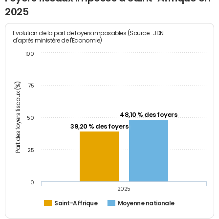
2025
Evolution de la part de foyers imposables (Source : JDN
d'après ministère de l'Economie)
100
Part des foyers fiscaux (%)
75
48,10 % des foyers
50
39,20 % des foyers
25
0
2025
Saint-Affrique
Moyenne nationale