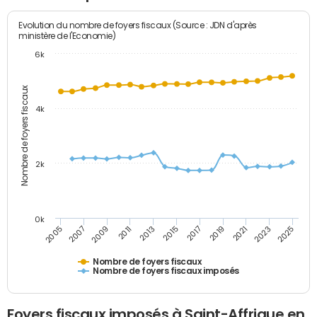
Evolution du nombre de foyers fiscaux (Source : JDN d'après
ministère de l'Economie)
6k
Nombre de foyers fiscaux
4k
2k
0k
2005
2013
2021
2011
2019
2009
2017
2025
2007
2015
2023
Nombre de foyers fiscaux
Nombre de foyers fiscaux imposés
Foyers fiscaux imposés à Saint-Affrique en