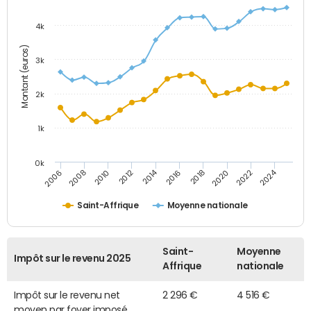
4k
Montant (euros)
3k
2k
1k
0k
2014
2024
2010
2020
2012
2022
2006
2016
2008
2018
Saint-Affrique
Moyenne nationale
Saint-
Moyenne
Impôt sur le revenu 2025
Affrique
nationale
Impôt sur le revenu net
2 296 €
4 516 €
moyen par foyer imposé