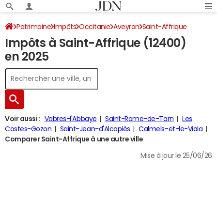
Patrimoine
Impôts
Occitanie
Aveyron
Saint-Affrique
Impôts à Saint-Affrique (12400)
Impôt sur le revenu
en 2025
Voir aussi :
Vabres-l'Abbaye
Saint-Rome-de-Tarn
Les
Costes-Gozon
Saint-Jean-d'Alcapiès
Calmels-et-le-Viala
Comparer Saint-Affrique à une autre ville
Mise à jour le 25/06/26