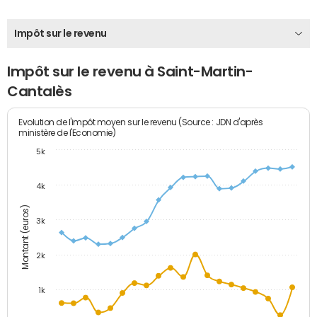
Impôt sur le revenu
Impôt sur le revenu à Saint-Martin-
Cantalès
Evolution de l'impôt moyen sur le revenu (Source : JDN d'après
ministère de l'Economie)
5k
4k
Montant (euros)
3k
2k
1k