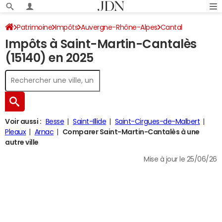
Patrimoine
Impôts
Auvergne-Rhône-Alpes
Cantal
Impôts à Saint-Martin-Cantalès
Saint-Martin-Cantalès
Impôt sur le revenu
(15140) en 2025
Voir aussi :
Besse
Saint-Illide
Saint-Cirgues-de-Malbert
Pleaux
Arnac
Comparer Saint-Martin-Cantalès à une
autre ville
Mise à jour le 25/06/26