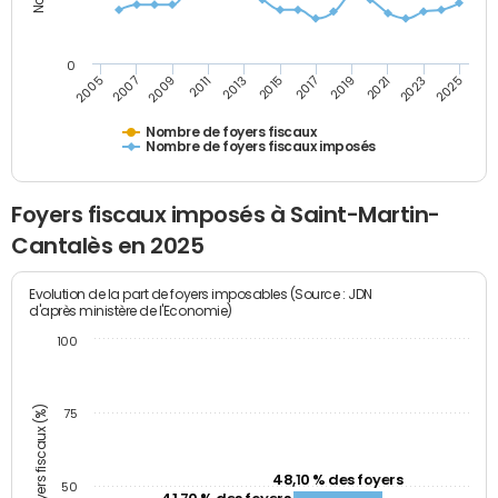
0
2009
2023
2017
2011
2025
2005
2019
2013
2007
2021
2015
Nombre de foyers fiscaux
Nombre de foyers fiscaux imposés
Foyers fiscaux imposés à Saint-Martin-
Cantalès en 2025
Evolution de la part de foyers imposables (Source : JDN
d'après ministère de l'Economie)
100
Part des foyers fiscaux (%)
75
48,10 % des foyers
50