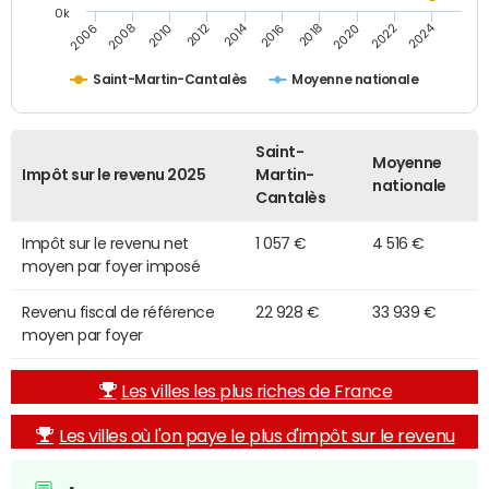
0k
2014
2024
2010
2020
2012
2022
2006
2016
2008
2018
Saint-Martin-Cantalès
Moyenne nationale
Saint-
Moyenne
Impôt sur le revenu 2025
Martin-
nationale
Cantalès
Impôt sur le revenu net
1 057 €
4 516 €
moyen par foyer imposé
Revenu fiscal de référence
22 928 €
33 939 €
moyen par foyer
Les villes les plus riches de France
Les villes où l'on paye le plus d'impôt sur le revenu