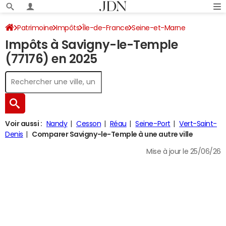
Patrimoine
Impôts
Île-de-France
Seine-et-Marne
Impôts à Savigny-le-Temple
Savigny-le-Temple
Impôt sur le revenu
(77176) en 2025
Voir aussi :
Nandy
Cesson
Réau
Seine-Port
Vert-Saint-
Denis
Comparer Savigny-le-Temple à une autre ville
Mise à jour le 25/06/26