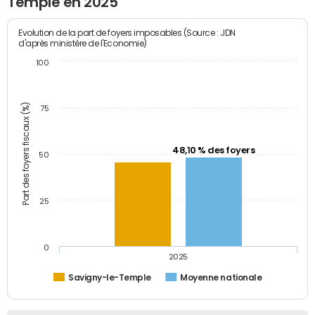
Temple en 2025
Evolution de la part de foyers imposables (Source : JDN
d'après ministère de l'Economie)
100
Part des foyers fiscaux (%)
75
48,10 % des foyers
50
25
0
2025
Savigny-le-Temple
Moyenne nationale