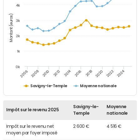
4k
Montant (euros)
3k
2k
1k
0k
2014
2024
2010
2020
2012
2022
2006
2016
2008
2018
Savigny-le-Temple
Moyenne nationale
Savigny-le-
Moyenne
Impôt sur le revenu 2025
Temple
nationale
Impôt sur le revenu net
2 600 €
4 516 €
moyen par foyer imposé