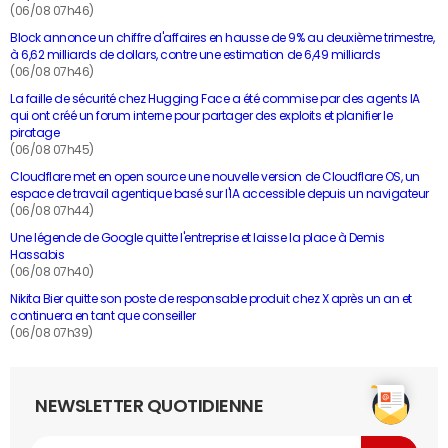
(06/08 07h46)
Block annonce un chiffre d'affaires en hausse de 9% au deuxième trimestre,
à 6,62 milliards de dollars, contre une estimation de 6,49 milliards
(06/08 07h46)
La faille de sécurité chez Hugging Face a été commise par des agents IA
qui ont créé un forum interne pour partager des exploits et planifier le
piratage
(06/08 07h45)
Cloudflare met en open source une nouvelle version de Cloudflare OS, un
espace de travail agentique basé sur l'IA accessible depuis un navigateur
(06/08 07h44)
Une légende de Google quitte l'entreprise et laisse la place à Demis
Hassabis
(06/08 07h40)
Nikita Bier quitte son poste de responsable produit chez X après un an et
continuera en tant que conseiller
(06/08 07h39)
NEWSLETTER QUOTIDIENNE