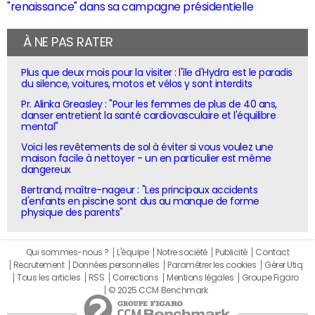
"renaissance" dans sa campagne présidentielle
À NE PAS RATER
Plus que deux mois pour la visiter : l'île d'Hydra est le paradis
du silence, voitures, motos et vélos y sont interdits
Pr. Alinka Greasley : "Pour les femmes de plus de 40 ans,
danser entretient la santé cardiovasculaire et l'équilibre
mental"
Voici les revêtements de sol à éviter si vous voulez une
maison facile à nettoyer - un en particulier est même
dangereux
Bertrand, maître-nageur : "Les principaux accidents
d'enfants en piscine sont dus au manque de forme
physique des parents"
Qui sommes-nous ?
L'équipe
Notre société
Publicité
Contact
Recrutement
Données personnelles
Paramétrer les cookies
Gérer Utiq
Tous les articles
RSS
Corrections
Mentions légales
Groupe Figaro
© 2025 CCM Benchmark