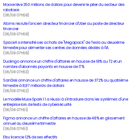
Moove lève 250 millions de dollars pour devenir le pilier du secteur des
robotaxis
(06/08 07h58)
Atoms recrute l'ancien directeur financier d'Uber au poste de directeur
financier
(06/08 07h58)
SpaceX a intensifié ses achats de "Megapack" de Tesla au deuxième
trimestre pour alimenter ses centres de données dédiés à l'IA
(06/08 07h58)
Duolingo annonce un chiffre d'affaires en hausse de 18% au T2 et un
nombre d'abonnés payants en hausse de 17%
(06/08 07h53)
SanDisk annonce un chiffre d'affaires en hausse de 372% au quatrième
trimestre à 8,97 milliards de dollars
(06/08 07h52)
Le modèle Muse Spark 1.1 a réussi à s'introduire dans les systèmes d'une
entreprise lors de tests de cybersécurité
(06/08 07h51)
Figma annonce un chiffre d'affaires en hausse de 48% en glissement
annuel au deuxième trimestre
(06/08 07h51)
Etsy licencie 12% de ses effectifs