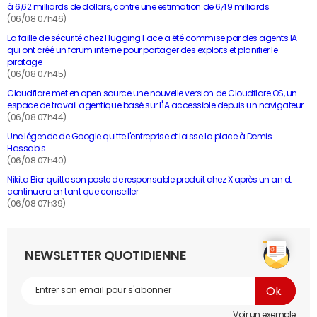
à 6,62 milliards de dollars, contre une estimation de 6,49 milliards
(06/08 07h46)
La faille de sécurité chez Hugging Face a été commise par des agents IA
qui ont créé un forum interne pour partager des exploits et planifier le
piratage
(06/08 07h45)
Cloudflare met en open source une nouvelle version de Cloudflare OS, un
espace de travail agentique basé sur l'IA accessible depuis un navigateur
(06/08 07h44)
Une légende de Google quitte l'entreprise et laisse la place à Demis
Hassabis
(06/08 07h40)
Nikita Bier quitte son poste de responsable produit chez X après un an et
continuera en tant que conseiller
(06/08 07h39)
NEWSLETTER QUOTIDIENNE
Voir un exemple