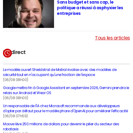
Sans budget et sans cap, le
politique a réussi à asphyxier les
entreprises
Tous les articles
En direct
Le modèle ouvert Shieldstral de Mistral rivalise avec des modèles de
sécurité tout en n'occupant qu'une fraction de l'espace
(06/08 08h00)
Google mettra fin à Google Assistant en septembre 2026, Gemini prendra le
relais sur Android et Wear OS
(06/08 08h00)
Un responsable de l'IA chez Microsoft recommande aux développeurs
d'opter par défaut pour le modèle phare d'OpenAI pour améliorer l'efficacité
(06/08 07h59)
Moove lève 250 millions de dollars pour devenir le pilier du secteur des
robotaxis