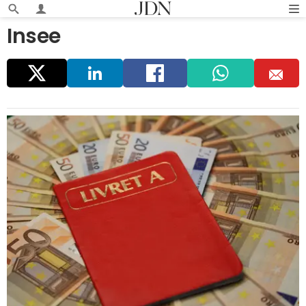
Insee
Parta
Linke
Faceb
Whats
E
ger
dIn
ook
app
m
ail