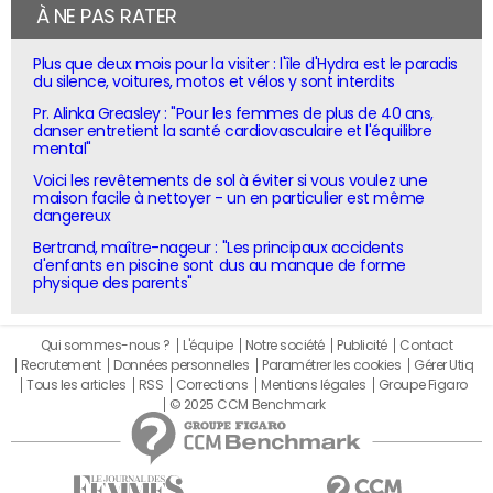
À NE PAS RATER
Plus que deux mois pour la visiter : l'île d'Hydra est le paradis
du silence, voitures, motos et vélos y sont interdits
Pr. Alinka Greasley : "Pour les femmes de plus de 40 ans,
danser entretient la santé cardiovasculaire et l'équilibre
mental"
Voici les revêtements de sol à éviter si vous voulez une
maison facile à nettoyer - un en particulier est même
dangereux
Bertrand, maître-nageur : "Les principaux accidents
d'enfants en piscine sont dus au manque de forme
physique des parents"
Qui sommes-nous ?
L'équipe
Notre société
Publicité
Contact
Recrutement
Données personnelles
Paramétrer les cookies
Gérer Utiq
Tous les articles
RSS
Corrections
Mentions légales
Groupe Figaro
© 2025 CCM Benchmark