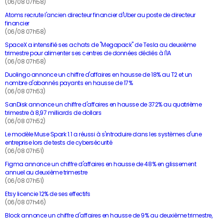
(06/08 07h58)
Atoms recrute l'ancien directeur financier d'Uber au poste de directeur
financier
(06/08 07h58)
SpaceX a intensifié ses achats de "Megapack" de Tesla au deuxième
trimestre pour alimenter ses centres de données dédiés à l'IA
(06/08 07h58)
Duolingo annonce un chiffre d'affaires en hausse de 18% au T2 et un
nombre d'abonnés payants en hausse de 17%
(06/08 07h53)
SanDisk annonce un chiffre d'affaires en hausse de 372% au quatrième
trimestre à 8,97 milliards de dollars
(06/08 07h52)
Le modèle Muse Spark 1.1 a réussi à s'introduire dans les systèmes d'une
entreprise lors de tests de cybersécurité
(06/08 07h51)
Figma annonce un chiffre d'affaires en hausse de 48% en glissement
annuel au deuxième trimestre
(06/08 07h51)
Etsy licencie 12% de ses effectifs
(06/08 07h46)
Block annonce un chiffre d'affaires en hausse de 9% au deuxième trimestre,