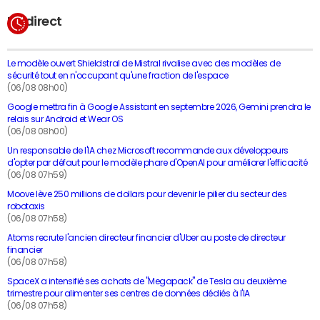
En direct
Le modèle ouvert Shieldstral de Mistral rivalise avec des modèles de
sécurité tout en n'occupant qu'une fraction de l'espace
(06/08 08h00)
Google mettra fin à Google Assistant en septembre 2026, Gemini prendra le
relais sur Android et Wear OS
(06/08 08h00)
Un responsable de l'IA chez Microsoft recommande aux développeurs
d'opter par défaut pour le modèle phare d'OpenAI pour améliorer l'efficacité
(06/08 07h59)
Moove lève 250 millions de dollars pour devenir le pilier du secteur des
robotaxis
(06/08 07h58)
Atoms recrute l'ancien directeur financier d'Uber au poste de directeur
financier
(06/08 07h58)
SpaceX a intensifié ses achats de "Megapack" de Tesla au deuxième
trimestre pour alimenter ses centres de données dédiés à l'IA
(06/08 07h58)