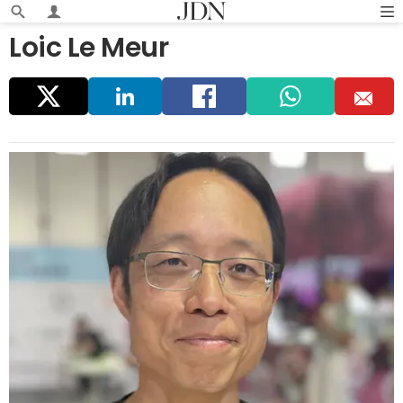
Loic Le Meur
Parta
Linke
Faceb
Whats
E
ger
dIn
ook
app
m
ail