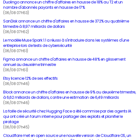
Duolingo annonce un chiffre d'affaires en hausse de 18% au T2 et un
nombre d'abonnés payants en hausse de 17%
(06/08 07h53)
SanDisk annonce un chiffre d'affaires en hausse de 372% au quatrième
trimestre à 8,97 milliards de dollars
(06/08 07h52)
Le modèle Muse Spark 1.1 a réussi à s'introduire dans les systèmes d'une
entreprise lors de tests de cybersécurité
(06/08 07h51)
Figma annonce un chiffre d'affaires en hausse de 48% en glissement
annuel au deuxième trimestre
(06/08 07h51)
Etsy licencie 12% de ses effectifs
(06/08 07h46)
Block annonce un chiffre d'affaires en hausse de 9% au deuxième trimestre,
à 6,62 milliards de dollars, contre une estimation de 6,49 milliards
(06/08 07h46)
La faille de sécurité chez Hugging Face a été commise par des agents IA
qui ont créé un forum interne pour partager des exploits et planifier le
piratage
(06/08 07h45)
Cloudflare met en open source une nouvelle version de Cloudflare OS, un