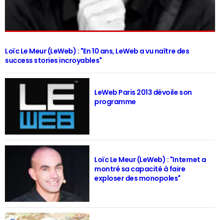
Loïc Le Meur (LeWeb) : "En 10 ans, LeWeb a vu naître des
success stories incroyables"
LeWeb Paris 2013 dévoile son
programme
Loïc Le Meur (LeWeb) : "Internet a
montré sa capacité à faire
exploser des monopoles"