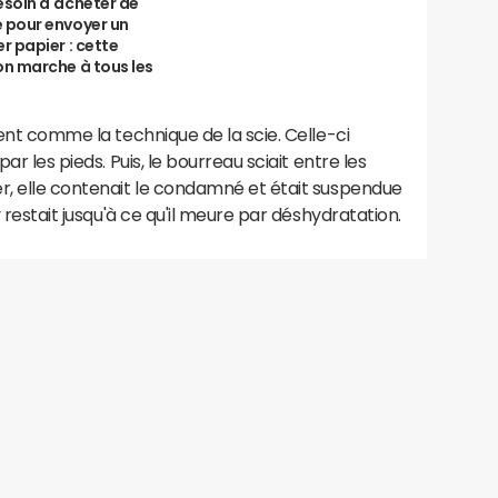
esoin d'acheter de
 pour envoyer un
er papier : cette
on marche à tous les
ient comme la technique de la scie. Celle-ci
ar les pieds. Puis, le bourreau sciait entre les
er, elle contenait le condamné et était suspendue
y restait jusqu'à ce qu'il meure par déshydratation.