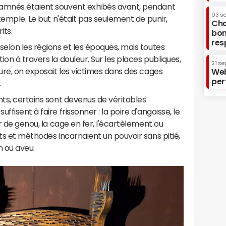
damnés étaient souvent exhibés avant, pendant
03 s
exemple. Le but n'était pas seulement de punir,
Cha
its.
bon
res
selon les régions et les époques, mais toutes
on à travers la douleur. Sur les places publiques,
21 se
ture, on exposait les victimes dans des cages
Web
per
.
nts, certains sont devenus de véritables
fisent à faire frissonner : la poire d'angoisse, le
ur de genou, la cage en fer, l'écartèlement ou
ts et méthodes incarnaient un pouvoir sans pitié,
n ou aveu.