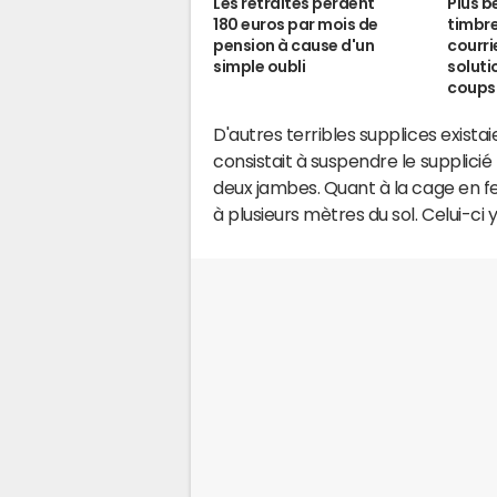
Les retraités perdent
Plus b
180 euros par mois de
timbre
pension à cause d'un
courri
simple oubli
soluti
coups
D'autres terribles supplices exista
consistait à suspendre le supplicié p
deux jambes. Quant à la cage en f
à plusieurs mètres du sol. Celui-ci 