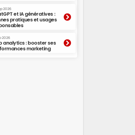
ep 2026
tGPT et IA génératives :
nes pratiques et usages
ponsables
p 2026
 analytics : booster ses
formances marketing