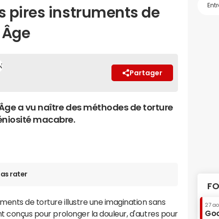
 pires instruments de
 Âge
Partager
Âge a vu naître des méthodes de torture
éniosité macabre.
as rater
FO
uments de torture illustre une imagination sans
27 a
Goo
nt conçus pour prolonger la douleur, d'autres pour