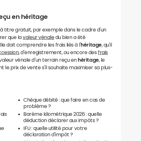
reçu en héritage
 à titre gratuit, par exemple dans le cadre d'un
urer que la
valeur vénale
du bien a été
e doit comprendre les frais liés à l'
héritage
, qu'il
ccession
, d'enregistrement, ou encore des
frais
 valeur vénale d'un terrain reçu en
héritage
, le
 le prix de vente s'il souhaite maximiser sa plus-
Chèque débité : que faire en cas de
problème ?
ais
Barème kilométrique 2026 : quelle
déduction déclarer aux impôts ?
ue
IFU : quelle utilité pour votre
déclaration d'impôt ?