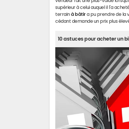
vendeur fait une plus-value lorsqu'i
supérieur à celui auquel il l'a achet
terrain
à bâtir
a pu prendre de la va
cédant demande un prix plus élevé
10 astuces pour acheter un b