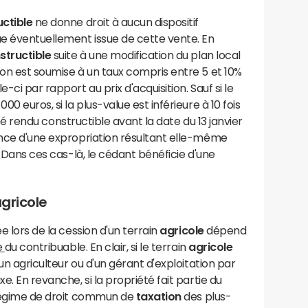
ctible
ne donne droit à aucun dispositif
ue éventuellement issue de cette vente. En
structible
suite à une modification du plan local
ion est soumise à un taux compris entre 5 et 10%
-ci par rapport au prix d'acquisition. Sauf si le
00 euros, si la plus-value est inférieure à 10 fois
a été rendu constructible avant la date du 13 janvier
ence d'une expropriation résultant elle-même
. Dans ces cas-là, le cédant bénéficie d'une
agricole
e lors de la cession d'un terrain
agricole
dépend
e
du contribuable. En clair, si le terrain
agricole
'un agriculteur ou d'un gérant d'exploitation par
e. En revanche, si la propriété fait partie du
u régime de droit commun de
taxation
des plus-