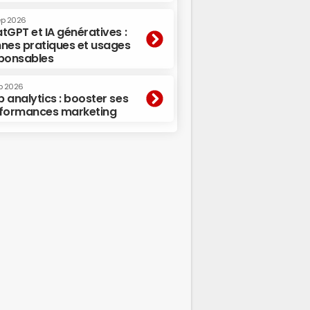
ep 2026
tGPT et IA génératives :
nes pratiques et usages
ponsables
p 2026
 analytics : booster ses
formances marketing