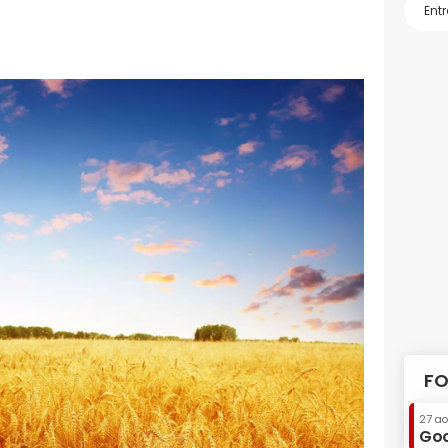
FO
27 a
Goo