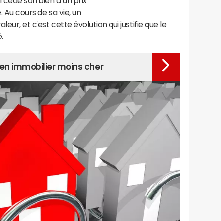
l cède son bien à un prix
é. Au cours de sa vie, un
leur, et c'est cette évolution qui justifie que le
.
ien immobilier moins cher