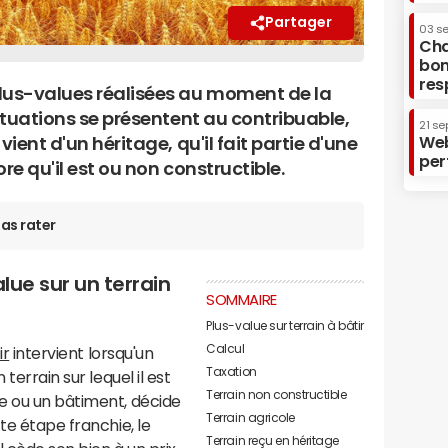
Partager
03 s
Cha
bon
res
plus-values réalisées au moment de la
situations se présentent au contribuable,
21 se
Web
vient d'un héritage, qu'il fait partie d'une
per
re qu'il est ou non constructible.
as rater
lue sur un terrain
SOMMAIRE
Plus-value sur terrain à bâtir
Calcul
ir
intervient lorsqu'un
Taxation
terrain sur lequel il est
Terrain non constructible
e ou un bâtiment, décide
Terrain agricole
te étape franchie, le
Terrain reçu en héritage