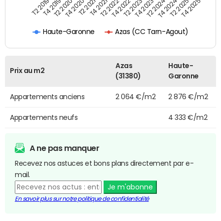
T4 2021
T2 2025
T2 2019
T4 2022
T2 2020
T4 2023
T2 2021
T4 2024
T2 2022
T4 2025
T4 2019
T2 2023
T4 2020
T2 2024
Azas (CC Tarn-Agout)
Haute-Garonne
Azas
Haute-
Prix au m2
(31380)
Garonne
Appartements anciens
2 064 €/m2
2 876 €/m2
Appartements neufs
4 333 €/m2
A ne pas manquer
Recevez nos astuces et bons plans directement par e-
mail.
Je m'abonne
En savoir plus sur notre politique de confidentialité