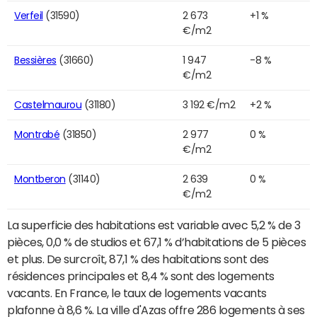
Verfeil
(31590)
2 673
+1 %
€/m2
Bessières
(31660)
1 947
-8 %
€/m2
Castelmaurou
(31180)
3 192 €/m2
+2 %
Montrabé
(31850)
2 977
0 %
€/m2
Montberon
(31140)
2 639
0 %
€/m2
La superficie des habitations est variable avec 5,2 % de 3
pièces, 0,0 % de studios et 67,1 % d’habitations de 5 pièces
et plus. De surcroît, 87,1 % des habitations sont des
résidences principales et 8,4 % sont des logements
vacants. En France, le taux de logements vacants
plafonne à 8,6 %. La ville d'Azas offre 286 logements à ses