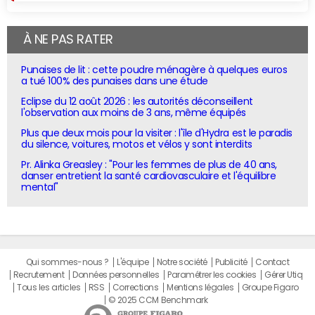
À NE PAS RATER
Punaises de lit : cette poudre ménagère à quelques euros
a tué 100% des punaises dans une étude
Eclipse du 12 août 2026 : les autorités déconseillent
l'observation aux moins de 3 ans, même équipés
Plus que deux mois pour la visiter : l'île d'Hydra est le paradis
du silence, voitures, motos et vélos y sont interdits
Pr. Alinka Greasley : "Pour les femmes de plus de 40 ans,
danser entretient la santé cardiovasculaire et l'équilibre
mental"
Qui sommes-nous ?
L'équipe
Notre société
Publicité
Contact
Recrutement
Données personnelles
Paramétrer les cookies
Gérer Utiq
Tous les articles
RSS
Corrections
Mentions légales
Groupe Figaro
© 2025 CCM Benchmark