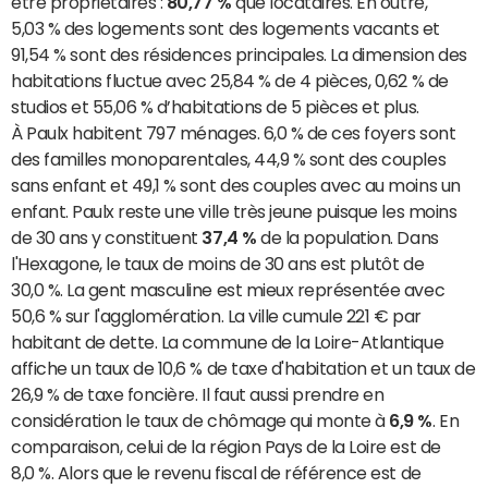
être propriétaires :
80,77 %
que locataires. En outre,
5,03 % des logements sont des logements vacants et
91,54 % sont des résidences principales. La dimension des
habitations fluctue avec 25,84 % de 4 pièces, 0,62 % de
studios et 55,06 % d’habitations de 5 pièces et plus.
À Paulx habitent 797 ménages. 6,0 % de ces foyers sont
des familles monoparentales, 44,9 % sont des couples
sans enfant et 49,1 % sont des couples avec au moins un
enfant. Paulx reste une ville très jeune puisque les moins
de 30 ans y constituent
37,4 %
de la population. Dans
l'Hexagone, le taux de moins de 30 ans est plutôt de
30,0 %. La gent masculine est mieux représentée avec
50,6 % sur l'agglomération. La ville cumule 221 € par
habitant de dette. La commune de la Loire-Atlantique
affiche un taux de 10,6 % de taxe d'habitation et un taux de
26,9 % de taxe foncière. Il faut aussi prendre en
considération le taux de chômage qui monte à
6,9 %
. En
comparaison, celui de la région Pays de la Loire est de
8,0 %. Alors que le revenu fiscal de référence est de