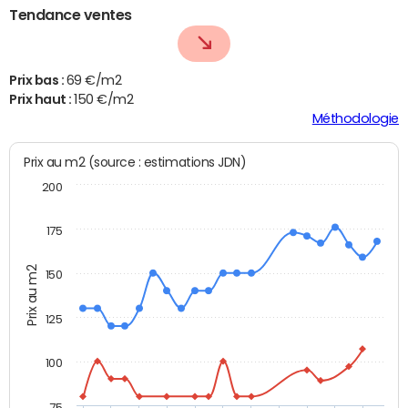
Tendance ventes
Prix bas :
69 €/m2
Prix haut :
150 €/m2
Méthodologie
Prix au m2 (source : estimations JDN)
200
175
Prix au m2
150
125
100
75