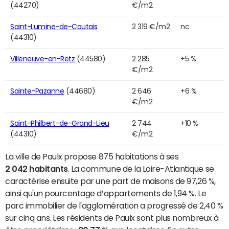
(44270)
€/m2
Saint-Lumine-de-Coutais
2 319 €/m2
nc
(44310)
Villeneuve-en-Retz
(44580)
2 285
+5 %
€/m2
Sainte-Pazanne
(44680)
2 646
+6 %
€/m2
Saint-Philbert-de-Grand-Lieu
2 744
+10 %
(44310)
€/m2
La ville de Paulx propose 875 habitations à ses
2 042 habitants
. La commune de la Loire-Atlantique se
caractérise ensuite par une part de maisons de 97,26 %,
ainsi qu'un pourcentage d’appartements de 1,94 %. Le
parc immobilier de l'agglomération a progressé de 2,40 %
sur cinq ans. Les résidents de Paulx sont plus nombreux à