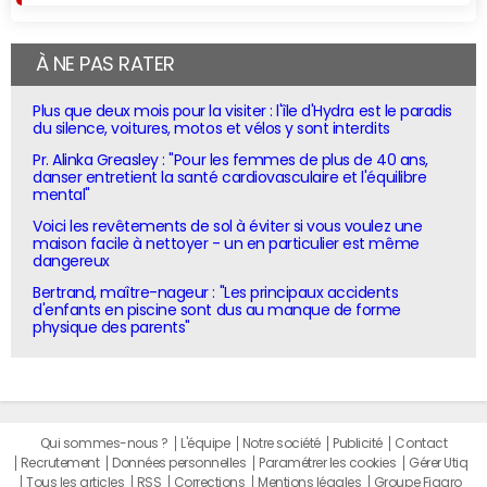
À NE PAS RATER
Plus que deux mois pour la visiter : l'île d'Hydra est le paradis
du silence, voitures, motos et vélos y sont interdits
Pr. Alinka Greasley : "Pour les femmes de plus de 40 ans,
danser entretient la santé cardiovasculaire et l'équilibre
mental"
Voici les revêtements de sol à éviter si vous voulez une
maison facile à nettoyer - un en particulier est même
dangereux
Bertrand, maître-nageur : "Les principaux accidents
d'enfants en piscine sont dus au manque de forme
physique des parents"
Qui sommes-nous ?
L'équipe
Notre société
Publicité
Contact
Recrutement
Données personnelles
Paramétrer les cookies
Gérer Utiq
Tous les articles
RSS
Corrections
Mentions légales
Groupe Figaro