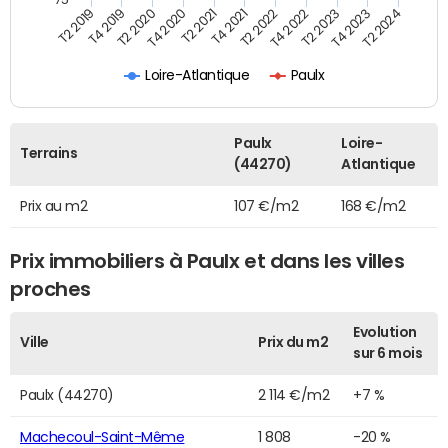
T2 2022
T2 2023
T2 2024
T4 2019
T4 2020
T4 2021
T4 2022
T4 2023
T2 2019
T2 2020
T2 2021
Loire-Atlantique
Paulx
Paulx
Loire-
Terrains
(44270)
Atlantique
Prix au m2
107 €/m2
168 €/m2
Prix immobiliers à Paulx et dans les villes
proches
Evolution
Ville
Prix du m2
sur 6 mois
Paulx (44270)
2 114 €/m2
+7 %
Machecoul-Saint-Même
1 808
-20 %