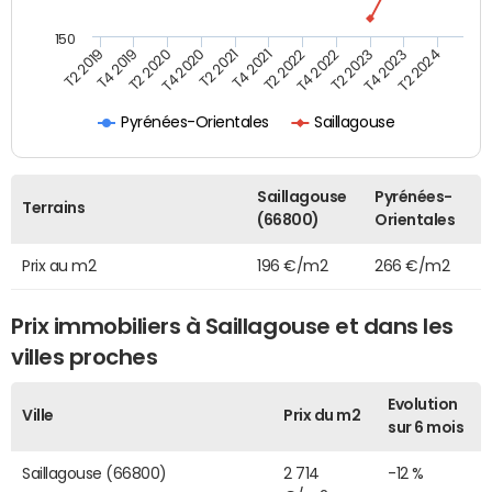
150
T2 2022
T2 2023
T2 2024
T4 2019
T4 2020
T4 2021
T4 2022
T4 2023
T2 2019
T2 2020
T2 2021
Pyrénées-Orientales
Saillagouse
Saillagouse
Pyrénées-
Terrains
(66800)
Orientales
Prix au m2
196 €/m2
266 €/m2
Prix immobiliers à Saillagouse et dans les
villes proches
Evolution
Ville
Prix du m2
sur 6 mois
Saillagouse (66800)
2 714
-12 %