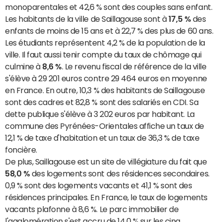
monoparentales et 42,6 % sont des couples sans enfant.
Les habitants de la ville de Saillagouse sont à
17,5 %
des
enfants de moins de 15 ans et à 22,7 % des plus de 60 ans.
Les étudiants représentent 4,2 % de la population de la
ville. Il faut aussi tenir compte du taux de chômage qui
culmine à
8,6 %
. Le revenu fiscal de référence de la ville
s'élève à 29 201 euros contre 29 464 euros en moyenne
en France. En outre, 10,3 % des habitants de Saillagouse
sont des cadres et 82,8 % sont des salariés en CDI. Sa
dette publique s'élève à 3 202 euros par habitant. La
commune des Pyrénées-Orientales affiche un taux de
12,1 % de taxe d'habitation et un taux de 36,3 % de taxe
foncière.
De plus, Saillagouse est un site de villégiature du fait que
58,0 %
des logements sont des résidences secondaires.
0,9 % sont des logements vacants et 41,1 % sont des
résidences principales. En France, le taux de logements
vacants plafonne à 8,6 %. Le parc immobilier de
l'agglomération s'est accru de 14,0 % sur les cinq