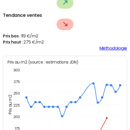
Tendance ventes
Prix bas :
119 €/m2
Prix haut :
275 €/m2
Méthodologie
Prix au m2 (source : estimations JDN)
300
275
250
Prix au m2
225
200
175