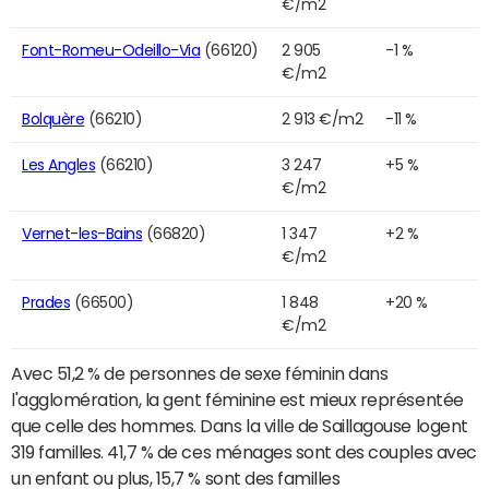
€/m2
Font-Romeu-Odeillo-Via
(66120)
2 905
-1 %
€/m2
Bolquère
(66210)
2 913 €/m2
-11 %
Les Angles
(66210)
3 247
+5 %
€/m2
Vernet-les-Bains
(66820)
1 347
+2 %
€/m2
Prades
(66500)
1 848
+20 %
€/m2
Avec 51,2 % de personnes de sexe féminin dans
l'agglomération, la gent féminine est mieux représentée
que celle des hommes. Dans la ville de Saillagouse logent
319 familles. 41,7 % de ces ménages sont des couples avec
un enfant ou plus, 15,7 % sont des familles