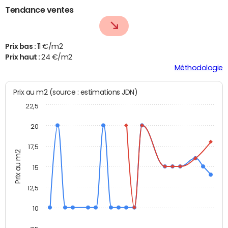
Tendance ventes
Prix bas :
11 €/m2
Prix haut :
24 €/m2
Méthodologie
Prix au m2 (source : estimations JDN)
22,5
20
17,5
Prix au m2
15
12,5
10