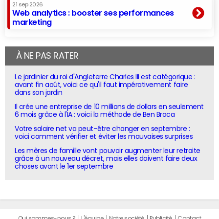
21 sep 2026
Web analytics : booster ses performances
marketing
À NE PAS RATER
Le jardinier du roi d'Angleterre Charles III est catégorique :
avant fin août, voici ce qu'il faut impérativement faire
dans son jardin
Il crée une entreprise de 10 millions de dollars en seulement
6 mois grâce à l'IA : voici la méthode de Ben Broca
Votre salaire net va peut-être changer en septembre :
voici comment vérifier et éviter les mauvaises surprises
Les mères de famille vont pouvoir augmenter leur retraite
grâce à un nouveau décret, mais elles doivent faire deux
choses avant le 1er septembre
Qui sommes-nous ?
L'équipe
Notre société
Publicité
Contact