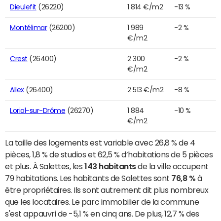
Dieulefit
(26220)
1 814 €/m2
-13 %
Montélimar
(26200)
1 989
-2 %
€/m2
Crest
(26400)
2 300
-2 %
€/m2
Allex
(26400)
2 513 €/m2
-8 %
Loriol-sur-Drôme
(26270)
1 884
-10 %
€/m2
La taille des logements est variable avec 26,8 % de 4
pièces, 1,8 % de studios et 62,5 % d’habitations de 5 pièces
et plus. À Salettes, les
143 habitants
de la ville occupent
79 habitations. Les habitants de Salettes sont
76,8 %
à
être propriétaires. Ils sont autrement dit plus nombreux
que les locataires. Le parc immobilier de la commune
s'est appauvri de -5,1 % en cinq ans. De plus, 12,7 % des