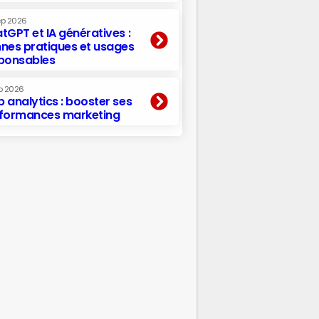
ep 2026
tGPT et IA génératives :
nes pratiques et usages
ponsables
p 2026
 analytics : booster ses
formances marketing