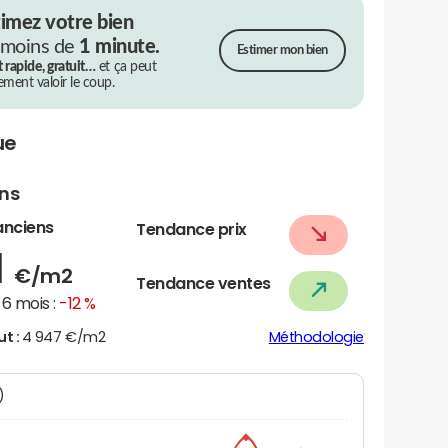
timez votre bien
 moins de
1 minute.
Estimer mon bien
t rapide, gratuit…
et ça peut
rement valoir le coup.
ue
ens
anciens
Tendance prix
1
€/m2
Tendance ventes
6 mois :
-12 %
ut :
4 947 €/m2
Méthodologie
N)