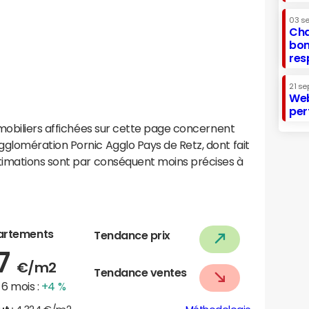
03 s
Cha
bon
res
21 se
Web
per
mobiliers affichées sur cette page concernent
lomération Pornic Agglo Pays de Retz, dont fait
timations sont par conséquent moins précises à
artements
Tendance prix
07
€/m2
Tendance ventes
6 mois :
+4 %