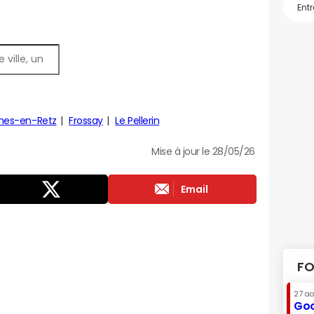
es-en-Retz
Frossay
Le Pellerin
Mise à jour le 28/05/26
Email
FO
27 a
Goo