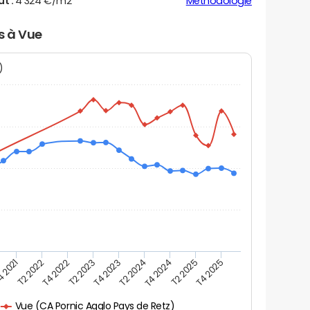
ut :
4 324 €/m2
Méthodologie
s à Vue
N)
 2021
T2 2022
T4 2022
T2 2023
T4 2023
T2 2024
T4 2024
T2 2025
T4 2025
Vue (CA Pornic Agglo Pays de Retz)