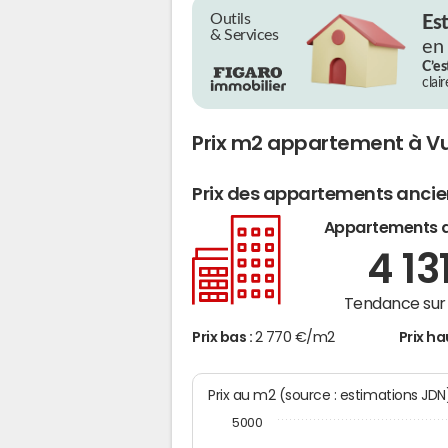
Outils
Es
& Services
en
C’es
clai
Prix m2 appartement à V
Prix des appartements anci
Appartements 
4 13
Tendance sur 
Prix bas :
2 770 €/m2
Prix ha
Prix au m2 (source : estimations JD
5000