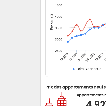
4500
Prix au m2
4000
3500
3000
2500
T2 2019
T4 2019
T2 2020
T4 2020
T2 2021
T4
Loire-Atlantique
Prix des appartements neufs
Appartements 
4 92