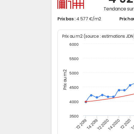
Tendance sur 
Prix bas :
4 577 €/m2
Prix ha
Prix au m2 (source : estimations JD
6000
5500
Prix au m2
5000
4500
4000
3500
T2 2019
T4 2019
T2 2020
T4 2020
T2 2021
T4