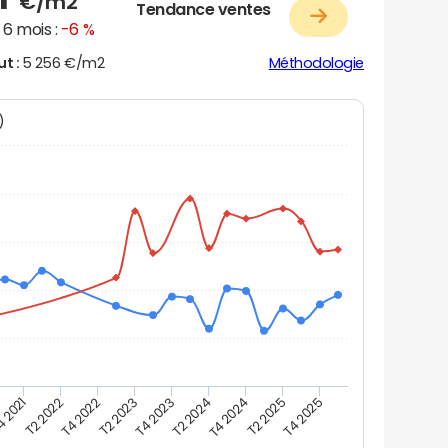
€/m2
Tendance ventes
6 mois :
-6 %
ut :
5 256 €/m2
Méthodologie
N)
 2021
T2 2022
T4 2022
T2 2023
T4 2023
T2 2024
T4 2024
T2 2025
T4 2025