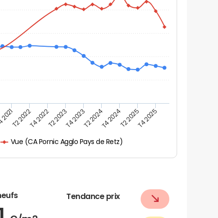
 2021
T2 2022
T4 2022
T2 2023
T4 2023
T2 2024
T4 2024
T2 2025
T4 2025
Vue (CA Pornic Agglo Pays de Retz)
neufs
Tendance prix
1