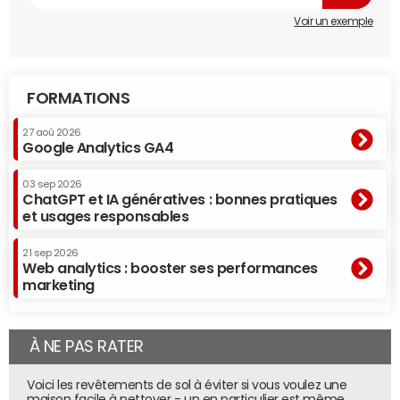
Voir un exemple
FORMATIONS
27 aoû 2026
Google Analytics GA4
03 sep 2026
ChatGPT et IA génératives : bonnes pratiques
et usages responsables
21 sep 2026
Web analytics : booster ses performances
marketing
À NE PAS RATER
Voici les revêtements de sol à éviter si vous voulez une
maison facile à nettoyer - un en particulier est même