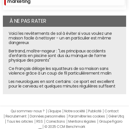
marketing
À NE PAS RATER
Voici les revêtements de sol à éviter si vous voulez une
maison facile à nettoyer - un en particulier est même
dangereux
Bertrand, maître-nageur : "Les principaux accidents
d'enfants en piscine sont dus au manque de forme
physique des parents"
Ce Français déloge les squatteurs de sa maison sans
violence grâce à un coup de fil particulièrement malin
Les neurologues en sont certains : ce sport est excellent
pour le cerveau et quelques minutes régulières suffisent
Qui sommes-nous ?
L'équipe
Notre société
Publicité
Contact
Recrutement
Données personnelles
Paramétrer les cookies
Gérer Utiq
Tous les articles
RSS
Corrections
Mentions légales
Groupe Figaro
© 2025 CCM Benchmark