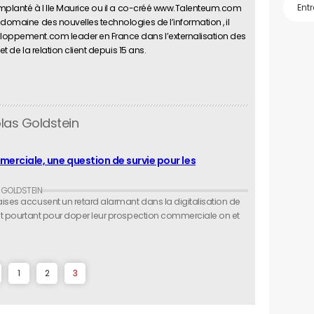
 implanté à l Ile Maurice ou il a co-créé www.Talenteum.com
 domaine des nouvelles technologies de l’information , il
eloppement.com leader en France dans l’externalisation des
et de la relation client depuis 15 ans.
las Goldstein
merciale, une question de survie pour les
aises accusent un retard alarmant dans la digitalisation de
tent pourtant pour doper leur prospection commerciale on et
1
2
3