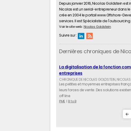
Depuis janvier 2016, Nicolas Goldstein est
Nicolas est un serial-entrepreneur dans le
crée en 2004 le portail www.Offshore-Dev
services. Il est Spécialiste de l'outsourcing 
Voir le site web :
Nicolas Goldstein
Suivre sur :
Dernières chroniques de Nico
La digitalisation de la fonction com
entreprises
Les petites et moyennes entreprises franç
leurs forces de vente. Des solutions exis
off line.
PME
B to B