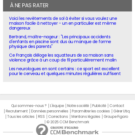
À NE PAS RATER
Voici les revêtements de sol à éviter si vous voulez une
maison facile à nettoyer - un en particulier est même
dangereux
Bertrand, maître-nageur : "Les principaux accidents
d'enfants en piscine sont dus au manque de forme
physique des parents"
Ce Français déloge les squatteurs de sa maison sans
violence grâce à un coup de fil particulièrement malin
Les neurologues en sont certains : ce sport est excellent
pour le cerveau et quelques minutes régulières suffisent
Qui sommes-nous ?
L'équipe
Notre société
Publicité
Contact
Recrutement
Données personnelles
Paramétrer les cookies
Gérer Utiq
Tous les articles
RSS
Corrections
Mentions légales
Groupe Figaro
© 2025 CCM Benchmark