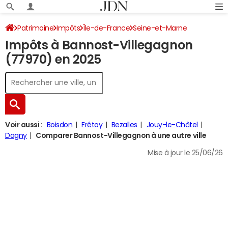
Patrimoine
Impôts
Île-de-France
Seine-et-Marne
Impôts à Bannost-Villegagnon
Bannost-Villegagnon
Impôt sur le revenu
(77970) en 2025
Voir aussi :
Boisdon
Frétoy
Bezalles
Jouy-le-Châtel
Dagny
Comparer Bannost-Villegagnon à une autre ville
Mise à jour le 25/06/26