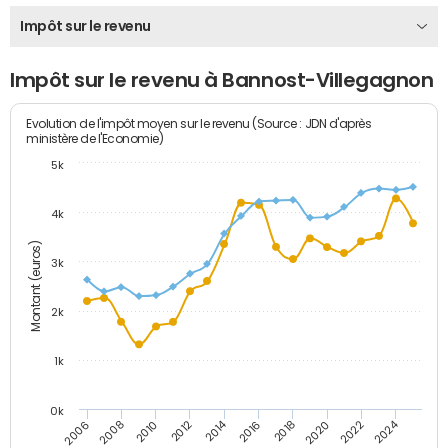
Impôt sur le revenu
Impôt sur le revenu à Bannost-Villegagnon
Evolution de l'impôt moyen sur le revenu (Source : JDN d'après
ministère de l'Economie)
5k
4k
Montant (euros)
3k
2k
1k
0k
2014
2024
2010
2020
2012
2022
2006
2016
2008
2018