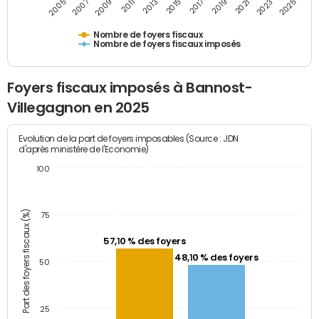
2009
2023
2017
2011
2025
2005
2019
2013
2007
2021
2015
Nombre de foyers fiscaux
Nombre de foyers fiscaux imposés
Foyers fiscaux imposés à Bannost-
Villegagnon en 2025
Evolution de la part de foyers imposables (Source : JDN
d'après ministère de l'Economie)
100
Part des foyers fiscaux (%)
75
57,10 % des foyers
48,10 % des foyers
50
25