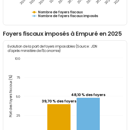
2009
2023
2017
2011
2025
2005
2019
2013
2007
2021
2015
Nombre de foyers fiscaux
Nombre de foyers fiscaux imposés
Foyers fiscaux imposés à Empuré en 2025
Evolution de la part de foyers imposables (Source : JDN
d'après ministère de l'Economie)
100
Part des foyers fiscaux (%)
75
48,10 % des foyers
50
39,70 % des foyers
25