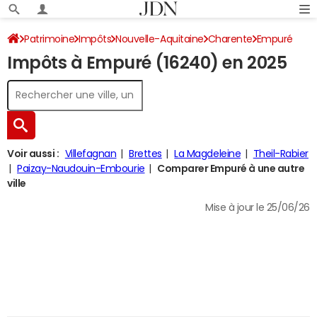
Patrimoine
Impôts
Nouvelle-Aquitaine
Charente
Empuré
Impôts à Empuré (16240) en 2025
Impôt sur le revenu
Voir aussi :
Villefagnan
Brettes
La Magdeleine
Theil-Rabier
Paizay-Naudouin-Embourie
Comparer Empuré à une autre
ville
Mise à jour le 25/06/26