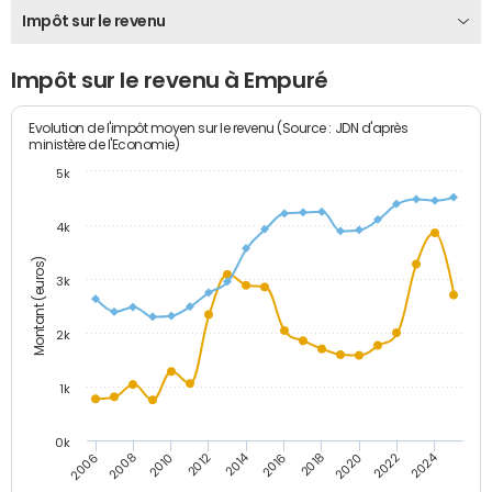
Impôt sur le revenu
Impôt sur le revenu à Empuré
Evolution de l'impôt moyen sur le revenu (Source : JDN d'après
ministère de l'Economie)
5k
4k
Montant (euros)
3k
2k
1k
0k
2014
2024
2010
2020
2012
2022
2006
2016
2008
2018