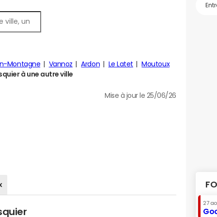
en-Montagne
Vannoz
Ardon
Le Latet
Moutoux
uier à une autre ville
Mise à jour le 25/06/26
FO
x
27 a
squier
Goo