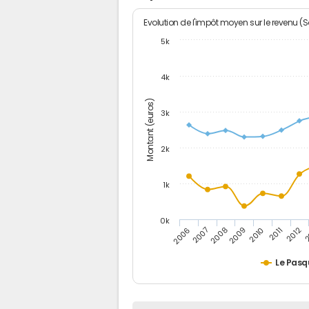
Evolution de l'impôt moyen sur le revenu (
5k
4k
Montant (euros)
3k
2k
1k
0k
2006
2007
2008
2009
2010
2011
2012
2
Le Pasq