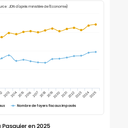
rce : JDN d'après ministère de l'Economie)
2024
2014
12
2019
2016
2023
2013
2020
2017
2021
2018
2025
2015
2022
Nombre de foyers fiscaux imposés
aux
u Pasquier en 2025