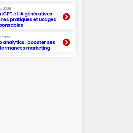
ep 2026
tGPT et IA génératives :
nes pratiques et usages
ponsables
p 2026
 analytics : booster ses
formances marketing