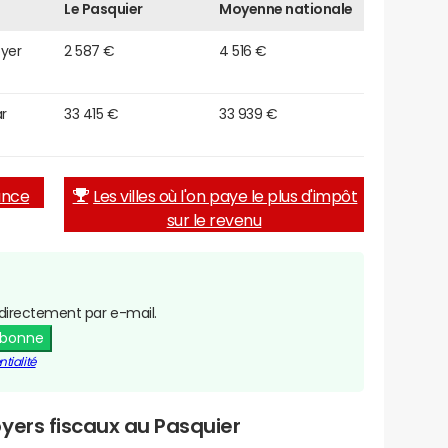
Le Pasquier
Moyenne nationale
oyer
2 587 €
4 516 €
r
33 415 €
33 939 €
rance
Les villes où l'on paye le plus d'impôt
sur le revenu
directement par e-mail.
abonne
tialité
yers fiscaux au Pasquier