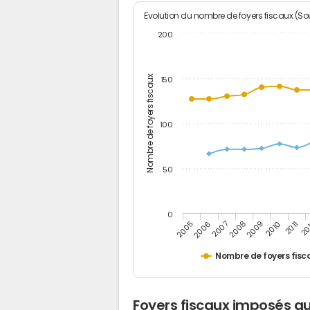
Evolution du nombre de foyers fiscaux (Sou
200
Nombre de foyers fiscaux
150
100
50
0
2005
20
2009
2006
2010
2007
2011
2008
Nombre de foyers fisc
Foyers fiscaux imposés a