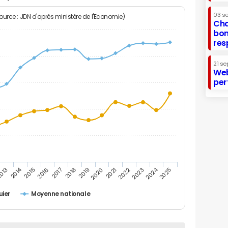
03 s
Source : JDN d'après ministère de l'Economie)
Cha
bon
res
21 se
Web
per
2014
2024
013
2015
2016
2017
2018
2019
2020
2021
2022
2023
2025
uier
Moyenne nationale