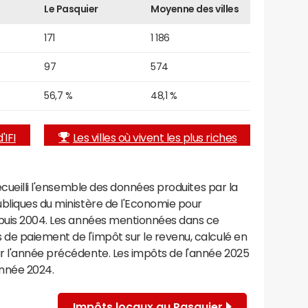
Le Pasquier
Moyenne des villes
171
1 186
97
574
56,7 %
48,1 %
'IFI
Les villes où vivent les plus riches
recueilli l'ensemble des données produites par la
ubliques du ministère de l'Economie pour
epuis 2004. Les années mentionnées dans ce
de paiement de l'impôt sur le revenu, calculé en
r l'année précédente. Les impôts de l'année 2025
année 2024.
Impôts locaux au Pasquier