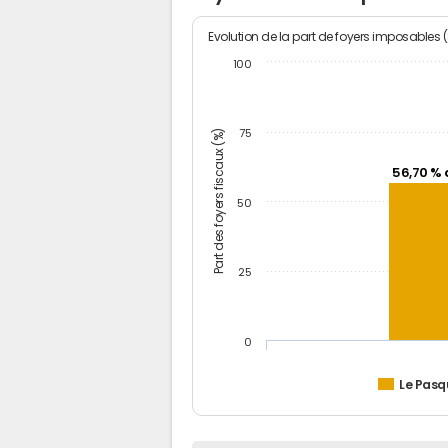
Evolution de la part de foyers imposables 
100
Part des foyers fiscaux (%)
75
56,70 % 
50
25
0
Le Pasq