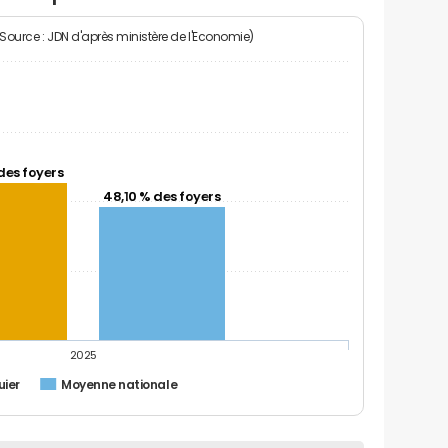
(Source : JDN d'après ministère de l'Economie)
des foyers
48,10 % des foyers
2025
uier
Moyenne nationale