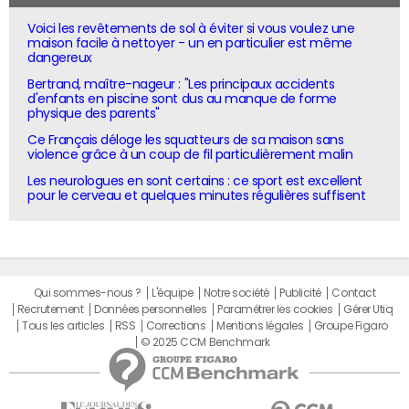
Voici les revêtements de sol à éviter si vous voulez une
maison facile à nettoyer - un en particulier est même
dangereux
Bertrand, maître-nageur : "Les principaux accidents
d'enfants en piscine sont dus au manque de forme
physique des parents"
Ce Français déloge les squatteurs de sa maison sans
violence grâce à un coup de fil particulièrement malin
Les neurologues en sont certains : ce sport est excellent
pour le cerveau et quelques minutes régulières suffisent
Qui sommes-nous ?
L'équipe
Notre société
Publicité
Contact
Recrutement
Données personnelles
Paramétrer les cookies
Gérer Utiq
Tous les articles
RSS
Corrections
Mentions légales
Groupe Figaro
© 2025 CCM Benchmark