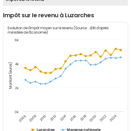
Impôt sur le revenu à Luzarches
Evolution de l'impôt moyen sur le revenu (Source : JDN d'après
ministère de l'Economie)
6k
Montant (euros)
4k
2k
0k
2014
2024
2010
2020
2012
2022
2006
2016
2008
2018
Luzarches
Moyenne nationale