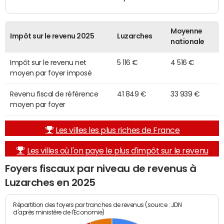
Moyenne
Impôt sur le revenu 2025
Luzarches
nationale
Impôt sur le revenu net
5 116 €
4 516 €
moyen par foyer imposé
Revenu fiscal de référence
41 849 €
33 939 €
moyen par foyer
Les villes les plus riches de France
Les villes où l'on paye le plus d'impôt sur le revenu
Foyers fiscaux par niveau de revenus à
Luzarches en 2025
Répartition des foyers par tranches de revenus (source : JDN
d'après ministère de l'Economie)