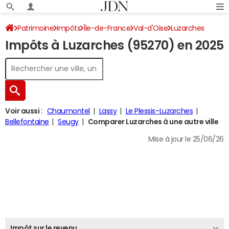
Patrimoine
Impôts
Île-de-France
Val-d'Oise
Luzarches
Impôts à Luzarches (95270) en 2025
Impôt sur le revenu
Voir aussi :
Chaumontel
Lassy
Le Plessis-Luzarches
Bellefontaine
Seugy
Comparer Luzarches à une autre ville
Mise à jour le 25/06/26
Impôt sur le revenu