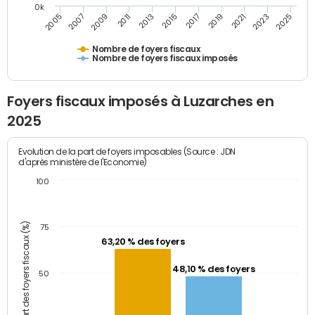
0k
2005
2013
2021
2011
2019
2009
2017
2025
2007
2015
2023
Nombre de foyers fiscaux
Nombre de foyers fiscaux imposés
Foyers fiscaux imposés à Luzarches en
2025
Evolution de la part de foyers imposables (Source : JDN
d'après ministère de l'Economie)
100
Part des foyers fiscaux (%)
75
63,20 % des foyers
48,10 % des foyers
50