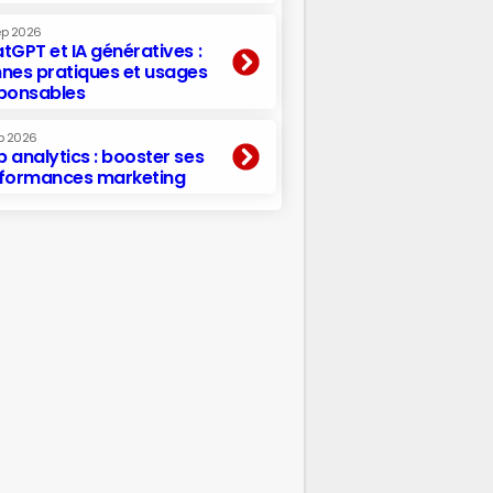
ep 2026
tGPT et IA génératives :
nes pratiques et usages
ponsables
p 2026
 analytics : booster ses
formances marketing