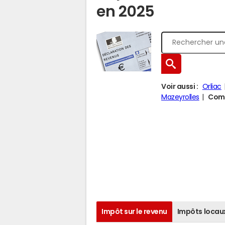
en 2025
Voir aussi :
Orliac
Mazeyrolles
Comp
Impôt sur le revenu
Impôts locau