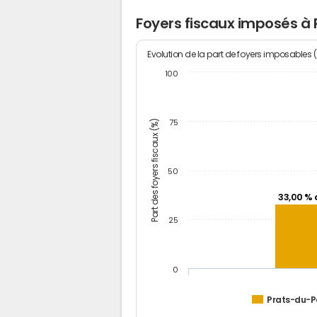
Foyers fiscaux imposés à
Evolution de la part de foyers imposables 
100
Part des foyers fiscaux (%)
75
50
33,00 % 
25
0
Prats-du-P