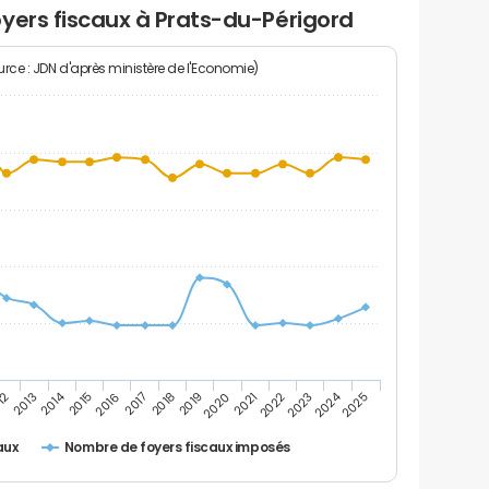
yers fiscaux à Prats-du-Périgord
rce : JDN d'après ministère de l'Economie)
2024
2014
12
2019
2016
2023
2013
2020
2017
2021
2018
2025
2015
2022
Nombre de foyers fiscaux imposés
aux