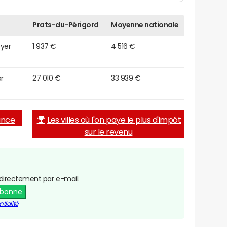
Prats-du-Périgord
Moyenne nationale
oyer
1 937 €
4 516 €
r
27 010 €
33 939 €
rance
Les villes où l'on paye le plus d'impôt
sur le revenu
directement par e-mail.
abonne
tialité