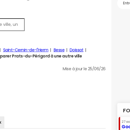
Saint-Cernin-de-l'Herm
Besse
Doissat
arer Prats-du-Périgord à une autre ville
Mise à jour le 25/06/26
FO
x
27 a
Goo