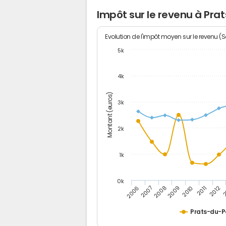
Impôt sur le revenu à Pra
Evolution de l'impôt moyen sur le revenu (
5k
4k
Montant (euros)
3k
2k
1k
0k
2006
2007
2008
2009
2010
2011
2012
2
Prats-du-P