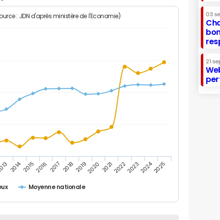
03 s
Source : JDN d'après ministère de l'Economie)
Cha
bon
res
21 se
Web
per
2014
2024
013
2015
2016
2017
2018
2019
2020
2021
2022
2023
2025
eux
Moyenne nationale