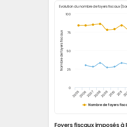
Evolution du nombre de foyers fiscaux (Sou
100
Nombre de foyers fiscaux
75
50
25
0
2005
20
2009
2006
2010
2007
2011
2008
Nombre de foyers fisc
Foyers fiscaux imposés à