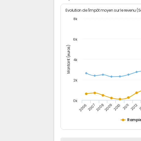
Evolution de l'impôt moyen sur le revenu (
8k
6k
Montant (euros)
4k
2k
0k
2006
2007
2008
2009
2010
2011
2012
2
Rampi