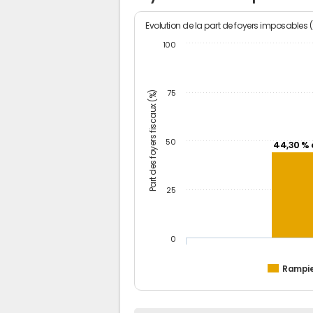
Evolution de la part de foyers imposables 
100
Part des foyers fiscaux (%)
75
50
44,30 % 
25
0
Rampi