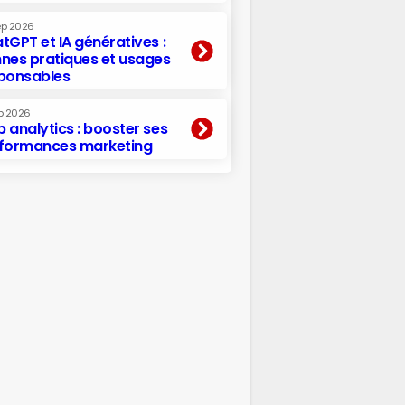
ep 2026
tGPT et IA génératives :
nes pratiques et usages
ponsables
p 2026
 analytics : booster ses
formances marketing