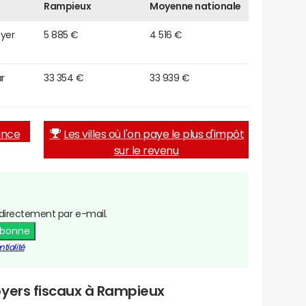
Rampieux
Moyenne nationale
oyer
5 885 €
4 516 €
r
33 354 €
33 939 €
rance
Les villes où l'on paye le plus d'impôt
sur le revenu
directement par e-mail.
abonne
tialité
oyers fiscaux à Rampieux