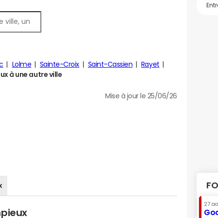
ac
Lolme
Sainte-Croix
Saint-Cassien
Rayet
 à une autre ville
Mise à jour le 25/06/26
FO
x
27 a
mpieux
Goo