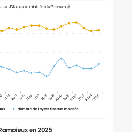
rce : JDN d'après ministère de l'Economie)
2024
2014
12
2019
2016
2023
2013
2020
2017
2021
2018
2025
2015
2022
Nombre de foyers fiscaux imposés
aux
 Rampieux en 2025