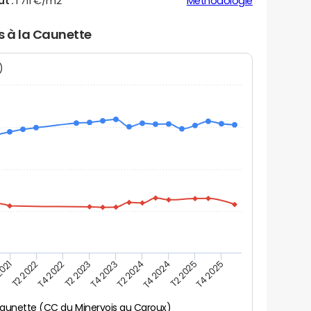
ut :
1 711 €/m2
Méthodologie
s à la Caunette
N)
2021
T2 2025
T4 2022
T4 2023
T4 2024
T2 2022
T4 2025
T2 2023
T2 2024
aunette (CC du Minervois au Caroux)