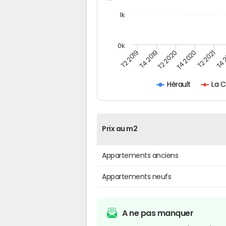
1k
0k
T4 
T2 2019
T2 2020
T2 2021
T4 2019
T4 2020
La C
Hérault
Prix au m2
Appartements anciens
Appartements neufs
A ne pas manquer