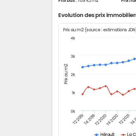
Prix bas :
709 €/m2
Prix ha
Evolution des prix immobilier
Prix au m2 (source : estimations JD
4k
3k
Prix au m2
2k
1k
0k
T4 
T2 2019
T2 2020
T2 2021
T4 2019
T4 2020
La C
Hérault