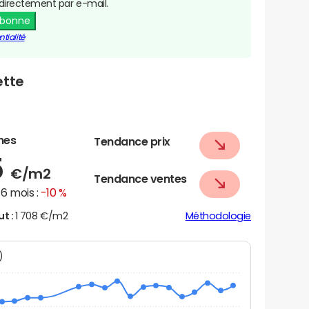
directement par e-mail.
abonne
tialité
ette
nes
Tendance prix
5
€/m2
Tendance ventes
6 mois :
-10 %
ut :
1 708 €/m2
Méthodologie
N)