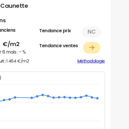
a Caunette
ens
anciens
Tendance prix
NC
6
€/m2
Tendance ventes
 6 mois :
- %
ut :
1 464 €/m2
Méthodologie
N)