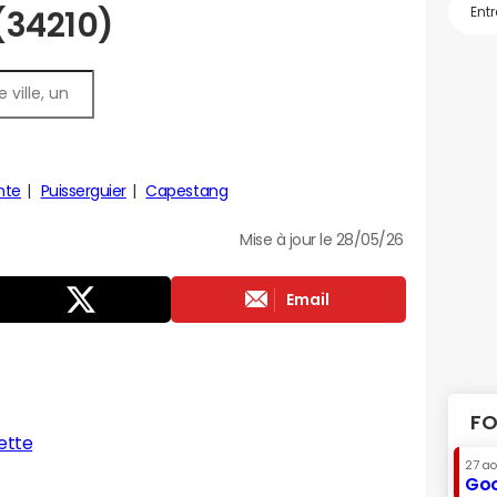
 (34210)
nte
Puisserguier
Capestang
Mise à jour le 28/05/26
Email
FO
ette
27 a
Goo