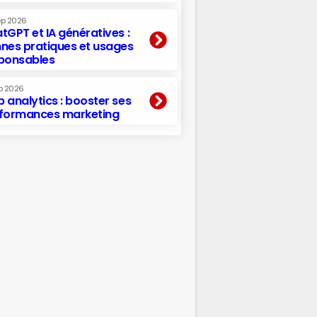
ep 2026
tGPT et IA génératives :
nes pratiques et usages
ponsables
p 2026
 analytics : booster ses
formances marketing