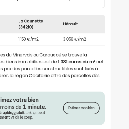
La Caunette
Hérault
(34210)
1 153 €/m2
3 058 €/m2
du Minervois au Caroux où se trouve la
es biens immobiliers est de
1 381 euros du m²
net
s prix des parcelles constructibles sont fixés à
rer, la région Occitanie offre des parcelles dès
timez votre bien
 moins de
1 minute.
Estimer mon bien
t rapide, gratuit…
et ça peut
rement valoir le coup.