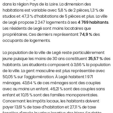
dans la région Pays de la Loire. La dimension des
habitations est variable avec 5,8 % de 2 pièces, 1,3 % de
studios et 47,3 % d’habitations de 5 pièces et plus. La ville
de Legé propose 2 247 logements à ses
4 769 habitants
.
Les résidents de Legé sont moins locataires que
propriétaires. Ces derniers représentant
74,9 %
des
occupants de logements.
La population de la ville de Legé reste particulièrement
jeune puisque les moins de 30 ans constituent
35,57 %
des
habitants. Les étudiants composent à 3,66 % la population
de la ville. La gent masculine est plus représentée avec
50,05 % sur l'agglomération. À Legé habitent 1 971
ménages. 43,64 % de ces ménages sont des couples
avec au moins un enfant. 46,21 % sont des couples sans
enfant et 10,15 % sont des familles monoparentales.
Concernant les impôts locaux, les habitants doivent
payer 13,61 % de taxe d'habitation et 27,11 % de taxe
foncière d'après la valeur locative des biens. Sa dette