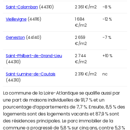
Saint-Colomban
(44310)
2 361 €/m2
-8 %
Vieillevigne
(44116)
1 684
-12 %
€/m2
Geneston
(44140)
2 659
-7 %
€/m2
Saint-Philbert-de-Grand-Lieu
2 744
+10 %
(44310)
€/m2
Saint-Lumine-de-Coutais
2 319 €/m2
nc
(44310)
La commune de la Loire-Atlantique se qualifie aussi par
une part de maisons individuelles de 91,7 % et un
pourcentage d’appartements de 7,7 %. Ensuite, 8,5 % des
logements sont des logements vacants et 87,9 % sont
des résidences principales. Le parc immobilier de la
commune a progressé de 5,8 % sur cinq ans, contre 5,3 %