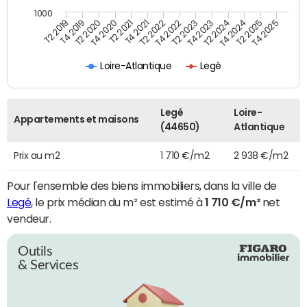
1000
T4 2021
T2 2025
T2 2019
T4 2022
T2 2020
T4 2023
T2 2021
T4 2024
T2 2022
T4 2025
T4 2019
T2 2023
T4 2020
T2 2024
Loire-Atlantique
Legé
Legé
Loire-
Appartements et maisons
(44650)
Atlantique
Prix au m2
1 710 €/m2
2 938 €/m2
Pour l'ensemble des biens immobiliers, dans la ville de
Legé
, le prix médian du m² est estimé à
1 710 €/m²
net
vendeur.
Outils
& Services