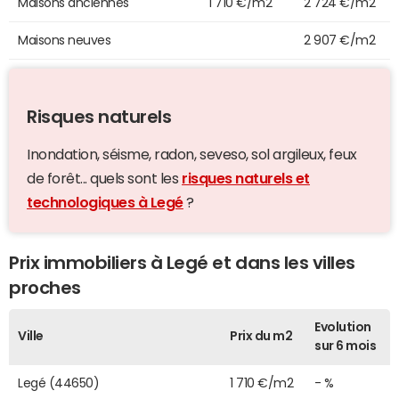
Maisons anciennes
1 710 €/m2
2 724 €/m2
Maisons neuves
2 907 €/m2
Risques naturels
Inondation, séisme, radon, seveso, sol argileux, feux
de forêt... quels sont les
risques naturels et
technologiques à Legé
?
Prix immobiliers à Legé et dans les villes
proches
Evolution
Ville
Prix du m2
sur 6 mois
Legé (44650)
1 710 €/m2
- %