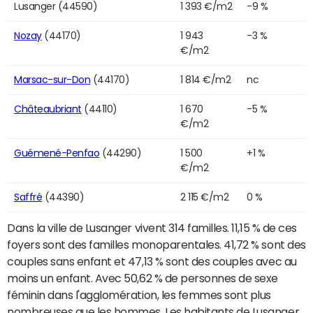
Lusanger (44590)
1 393 €/m2
-9 %
Nozay
(44170)
1 943
-3 %
€/m2
Marsac-sur-Don
(44170)
1 814 €/m2
nc
Châteaubriant
(44110)
1 670
-5 %
€/m2
Guémené-Penfao
(44290)
1 500
+1 %
€/m2
Saffré
(44390)
2 115 €/m2
0 %
Dans la ville de Lusanger vivent 314 familles. 11,15 % de ces
foyers sont des familles monoparentales. 41,72 % sont des
couples sans enfant et 47,13 % sont des couples avec au
moins un enfant. Avec 50,62 % de personnes de sexe
féminin dans l'agglomération, les femmes sont plus
nombreuses que les hommes. Les habitants de Lusanger