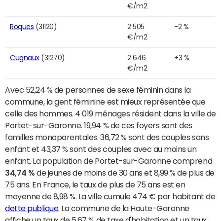
€/m2
Roques
(31120)
2 505
-2 %
€/m2
Cugnaux
(31270)
2 646
+3 %
€/m2
Avec 52,24 % de personnes de sexe féminin dans la
commune, la gent féminine est mieux représentée que
celle des hommes. 4 019 ménages résident dans la ville de
Portet-sur-Garonne. 19,94 % de ces foyers sont des
familles monoparentales. 36,72 % sont des couples sans
enfant et 43,37 % sont des couples avec au moins un
enfant. La population de Portet-sur-Garonne comprend
34,74 %
de jeunes de moins de 30 ans et 8,99 % de plus de
75 ans. En France, le taux de plus de 75 ans est en
moyenne de 8,98 %. La ville cumule 474 € par habitant de
dette publique
. La commune de la Haute-Garonne
affiche un taux de 5,67 % de taxe d'habitation et un taux