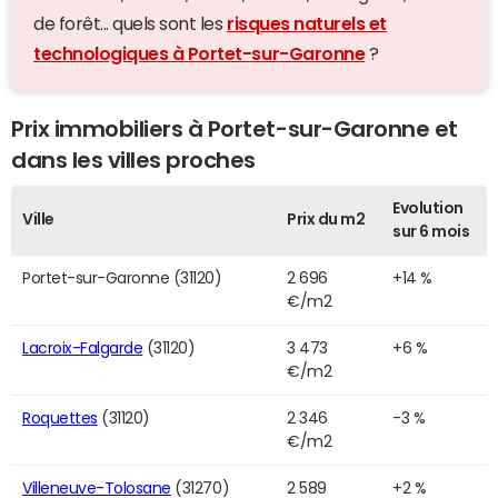
de forêt... quels sont les
risques naturels et
technologiques à Portet-sur-Garonne
?
Prix immobiliers à Portet-sur-Garonne et
dans les villes proches
Evolution
Ville
Prix du m2
sur 6 mois
Portet-sur-Garonne (31120)
2 696
+14 %
€/m2
Lacroix-Falgarde
(31120)
3 473
+6 %
€/m2
Roquettes
(31120)
2 346
-3 %
€/m2
Villeneuve-Tolosane
(31270)
2 589
+2 %