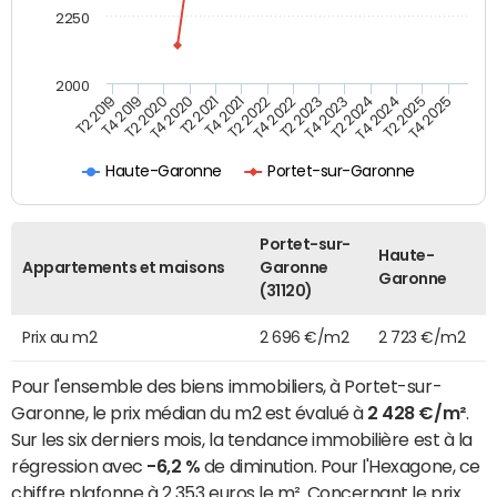
2250
2000
T4 2021
T2 2025
T2 2020
T4 2023
T2 2022
T4 2025
T4 2020
T2 2024
T2 2019
T4 2022
T2 2021
T4 2024
T4 2019
T2 2023
Haute-Garonne
Portet-sur-Garonne
Portet-sur-
Haute-
Appartements et maisons
Garonne
Garonne
(31120)
Prix au m2
2 696 €/m2
2 723 €/m2
Pour l'ensemble des biens immobiliers, à Portet-sur-
Garonne, le prix médian du m2 est évalué à
2 428 €/m²
.
Sur les six derniers mois, la tendance immobilière est à la
régression avec
-6,2 %
de diminution. Pour l'Hexagone, ce
chiffre plafonne à 2 353 euros le m². Concernant le prix