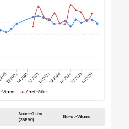
 2021
T2 2025
T4 2024
T2 2024
T4 2023
T2 2023
T4 2022
T2 2022
T4 2025
t-Vilaine
Saint-Gilles
Saint-Gilles
Ille-et-Vilaine
(35590)