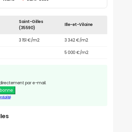
Saint-Gilles
Ille-et-Vilaine
(35590)
3 151 €/m2
3 342 €/m2
5 000 €/m2
directement par e-mail.
abonne
tialité
les