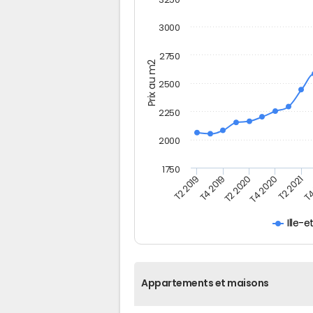
3000
2750
Prix au m2
2500
2250
2000
1750
T4
T2 2021
T4 2020
T2 2020
T4 2019
T2 2019
Ille-e
Appartements et maisons