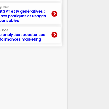
ep 2026
tGPT et IA génératives :
nes pratiques et usages
ponsables
p 2026
 analytics : booster ses
formances marketing