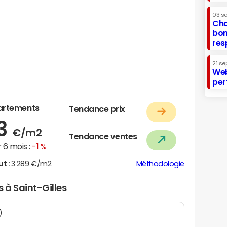
03 s
Cha
bon
res
21 se
Web
per
artements
Tendance prix
43
€/m2
Tendance ventes
 6 mois :
-1 %
ut :
3 289 €/m2
Méthodologie
s à Saint-Gilles
N)