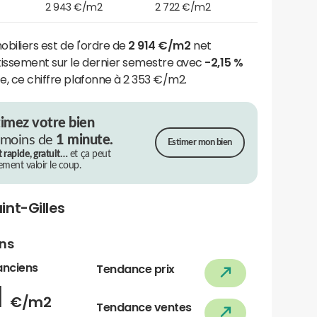
2 943 €/m2
2 722 €/m2
mobiliers est de l'ordre de
2 914 €/m2
net
tissement sur le dernier semestre avec
-2,15 %
ce, ce chiffre plafonne à 2 353 €/m2.
timez votre bien
 moins de
1 minute.
Estimer mon bien
t rapide, gratuit…
et ça peut
rement valoir le coup.
nt-Gilles
ens
anciens
Tendance prix
1
€/m2
Tendance ventes