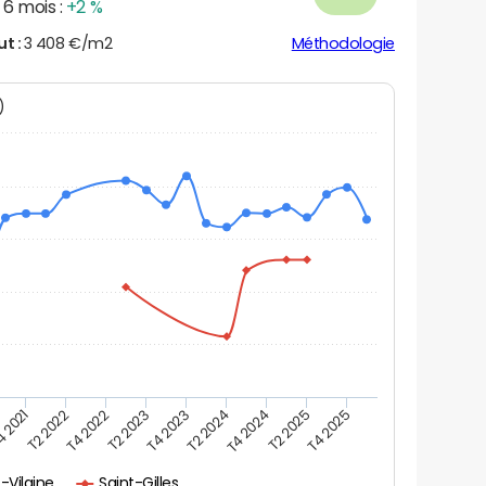
6 mois :
+2 %
ut :
3 408 €/m2
Méthodologie
N)
 2021
T2 2022
T4 2022
T2 2023
T4 2023
T2 2024
T4 2024
T2 2025
T4 2025
t-Vilaine
Saint-Gilles