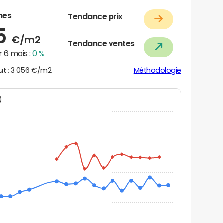
nes
Tendance prix
45
€/m2
Tendance ventes
 6 mois :
0 %
ut :
3 056 €/m2
Méthodologie
N)