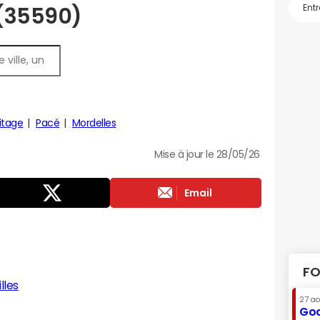
 (35590)
itage
Pacé
Mordelles
Mise à jour le 28/05/26
Email
FO
lles
27 a
Goo