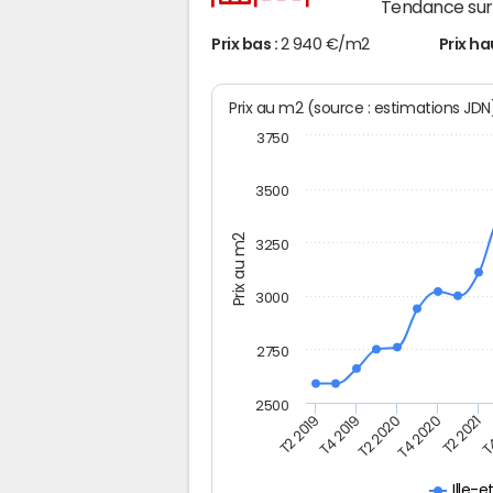
Tendance sur 
Prix bas :
2 940 €/m2
Prix ha
Prix au m2 (source : estimations JD
3750
3500
Prix au m2
3250
3000
2750
2500
T2 2019
T4 2019
T2 2020
T4 2020
T2 2021
T4
Ille-e