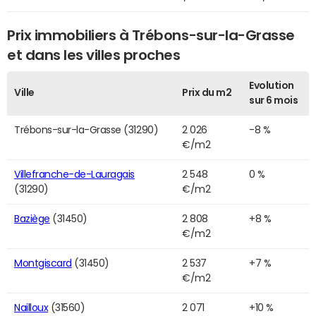
Prix immobiliers à Trébons-sur-la-Grasse
et dans les villes proches
Evolution
Ville
Prix du m2
sur 6 mois
Trébons-sur-la-Grasse (31290)
2 026
-8 %
€/m2
Villefranche-de-Lauragais
2 548
0 %
(31290)
€/m2
Baziège
(31450)
2 808
+8 %
€/m2
Montgiscard
(31450)
2 537
+7 %
€/m2
Nailloux
(31560)
2 071
+10 %