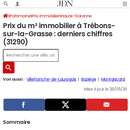
Patrimoine
Prix immobilier
Haute-Garonne
Prix du m² immobilier à Trébons-
Trébons-sur-la-Grasse
sur-la-Grasse : derniers chiffres
(31290)
Voir aussi :
Villefranche-de-Lauragais
Baziège
Montgiscard
Mise à jour le 28/05/26
Sommaire