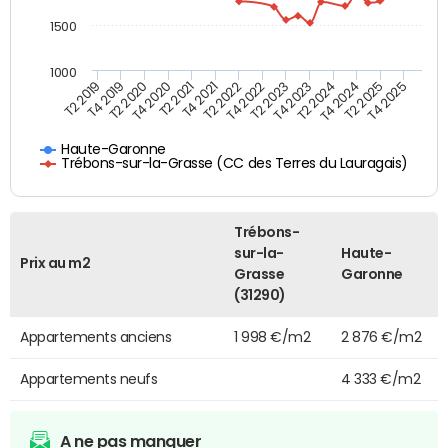
1500
1000
T4 2021
T2 2025
T2 2019
T4 2022
T2 2020
T4 2023
T2 2021
T4 2024
T2 2022
T4 2025
T4 2019
T2 2023
T4 2020
T2 2024
Haute-Garonne
Trébons-sur-la-Grasse (CC des Terres du Lauragais)
Trébons-
sur-la-
Haute-
Prix au m2
Grasse
Garonne
(31290)
Appartements anciens
1 998 €/m2
2 876 €/m2
Appartements neufs
4 333 €/m2
A ne pas manquer