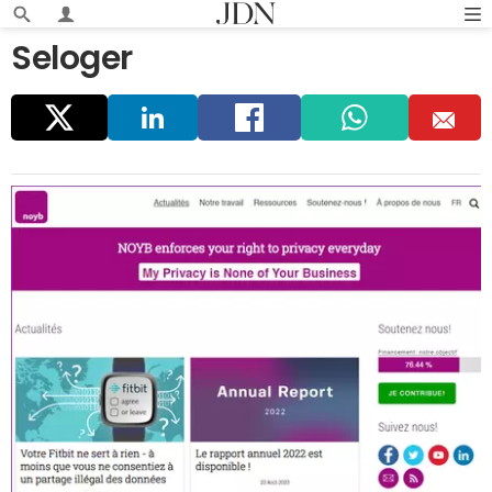
Seloger
Parta
Linke
Faceb
Whats
E
ger
dIn
ook
app
m
ail