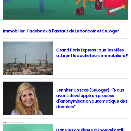
Immobilier : Facebook à l'assaut de Leboncoin et SeLoger
Grand Paris Express : quelles villes
attirent les acheteurs immobiliers ?
Jennifer Coscas (SeLoger) : "Nous
avons développé un process
d'anonymisation automatique des
données"
Dans les coulisses du nouvel outil