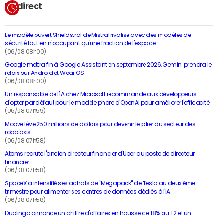
En direct
Le modèle ouvert Shieldstral de Mistral rivalise avec des modèles de
sécurité tout en n'occupant qu'une fraction de l'espace
(06/08 08h00)
Google mettra fin à Google Assistant en septembre 2026, Gemini prendra le
relais sur Android et Wear OS
(06/08 08h00)
Un responsable de l'IA chez Microsoft recommande aux développeurs
d'opter par défaut pour le modèle phare d'OpenAI pour améliorer l'efficacité
(06/08 07h59)
Moove lève 250 millions de dollars pour devenir le pilier du secteur des
robotaxis
(06/08 07h58)
Atoms recrute l'ancien directeur financier d'Uber au poste de directeur
financier
(06/08 07h58)
SpaceX a intensifié ses achats de "Megapack" de Tesla au deuxième
trimestre pour alimenter ses centres de données dédiés à l'IA
(06/08 07h58)
Duolingo annonce un chiffre d'affaires en hausse de 18% au T2 et un