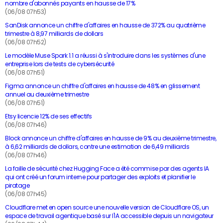
nombre d'abonnés payants en hausse de 17%
(06/08 07h53)
SanDisk annonce un chiffre d'affaires en hausse de 372% au quatrième
trimestre à 8,97 milliards de dollars
(06/08 07h52)
Le modèle Muse Spark 1.1 a réussi à s'introduire dans les systèmes d'une
entreprise lors de tests de cybersécurité
(06/08 07h51)
Figma annonce un chiffre d'affaires en hausse de 48% en glissement
annuel au deuxième trimestre
(06/08 07h51)
Etsy licencie 12% de ses effectifs
(06/08 07h46)
Block annonce un chiffre d'affaires en hausse de 9% au deuxième trimestre,
à 6,62 milliards de dollars, contre une estimation de 6,49 milliards
(06/08 07h46)
La faille de sécurité chez Hugging Face a été commise par des agents IA
qui ont créé un forum interne pour partager des exploits et planifier le
piratage
(06/08 07h45)
Cloudflare met en open source une nouvelle version de Cloudflare OS, un
espace de travail agentique basé sur l'IA accessible depuis un navigateur