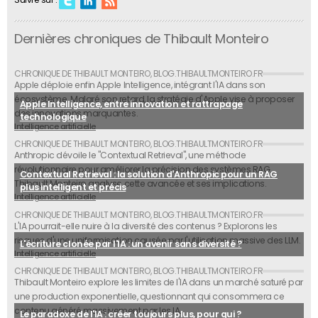
Suivre sur :
Dernières chroniques de Thibault Monteiro
Apple déploie enfin Apple Intelligence, intégrant l'IA dans son
écosystème. Malgré son retard, la stratégie d'Apple vise à proposer
Apple Intelligence, entre innovation et rattrapage
des innovations marquantes.
technologique
Intelligence artificielle
Anthropic dévoile le "Contextual Retrieval", une méthode
révolutionnaire pour améliorer la précision des systèmes RAG.
Contextual Retrieval : la solution d'Anthropic pour un RAG
Thibault Monteiro analyse cette avancée et ses implications.
plus intelligent et précis
Intelligence artificielle
L'IA pourrait-elle nuire à la diversité des contenus ? Explorons les
risques d'une uniformisation causée par l'utilisation massive des LLM.
L'écriture clonée par l'IA : un avenir sans diversité ?
Intelligence artificielle
Thibault Monteiro explore les limites de l'IA dans un marché saturé par
une production exponentielle, questionnant qui consommera ce
contenu généré massivement par les IA.
Le paradoxe de l'IA : créer toujours plus, pour qui ?