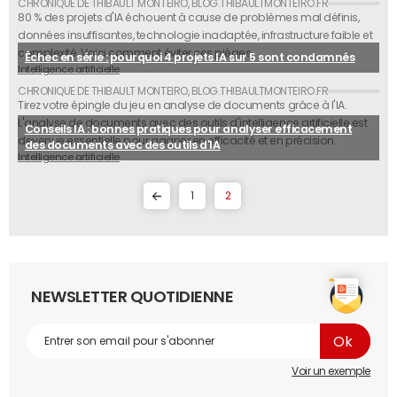
80 % des projets d'IA échouent à cause de problèmes mal définis,
données insuffisantes, technologie inadaptée, infrastructure faible et
complexité. Voici comment éviter ces pièges.
Échec en série : pourquoi 4 projets IA sur 5 sont condamnés
Intelligence artificielle
Tirez votre épingle du jeu en analyse de documents grâce à l'IA.
L'analyse de documents avec des outils d'intelligence artificielle est
Conseils IA : bonnes pratiques pour analyser efficacement
devenue essentielle pour gagner en efficacité et en précision.
des documents avec des outils d'IA
Intelligence artificielle
1
2
NEWSLETTER QUOTIDIENNE
Voir un exemple