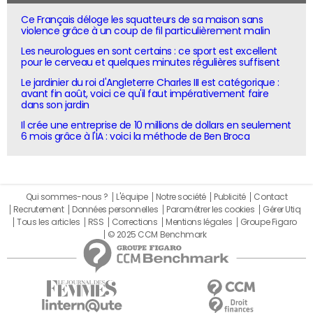
Ce Français déloge les squatteurs de sa maison sans
violence grâce à un coup de fil particulièrement malin
Les neurologues en sont certains : ce sport est excellent
pour le cerveau et quelques minutes régulières suffisent
Le jardinier du roi d'Angleterre Charles III est catégorique :
avant fin août, voici ce qu'il faut impérativement faire
dans son jardin
Il crée une entreprise de 10 millions de dollars en seulement
6 mois grâce à l'IA : voici la méthode de Ben Broca
Qui sommes-nous ?
L'équipe
Notre société
Publicité
Contact
Recrutement
Données personnelles
Paramétrer les cookies
Gérer Utiq
Tous les articles
RSS
Corrections
Mentions légales
Groupe Figaro
© 2025 CCM Benchmark