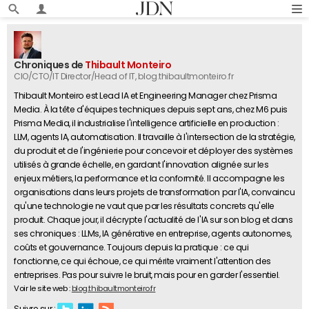
Chroniques de
Thibault Monteiro
CIO/CTO/IT Director/Head of IT
, blog.thibaultmonteiro.fr
Thibault Monteiro est Lead IA et Engineering Manager chez Prisma
Media. À la tête d'équipes techniques depuis sept ans, chez M6 puis
Prisma Media, il industrialise l'intelligence artificielle en production :
LLM, agents IA, automatisation. Il travaille à l'intersection de la stratégie,
du produit et de l'ingénierie pour concevoir et déployer des systèmes
utilisés à grande échelle, en gardant l'innovation alignée sur les
enjeux métiers, la performance et la conformité. Il accompagne les
organisations dans leurs projets de transformation par l'IA, convaincu
qu'une technologie ne vaut que par les résultats concrets qu'elle
produit. Chaque jour, il décrypte l'actualité de l'IA sur son blog et dans
ses chroniques : LLMs, IA générative en entreprise, agents autonomes,
coûts et gouvernance. Toujours depuis la pratique : ce qui
fonctionne, ce qui échoue, ce qui mérite vraiment l'attention des
entreprises. Pas pour suivre le bruit, mais pour en garder l'essentiel.
Voir le site web :
blog.thibaultmonteiro.fr