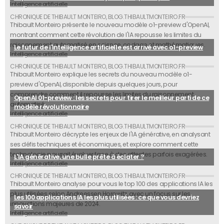
Intelligence artificielle
Thibault Monteiro présente le nouveau modèle o1-preview d'OpenAI,
montrant comment cette révolution de l'IA repousse les limites du
raisonnement automatisé en science, codage et mathématiques.
Le futur de l'intelligence artificielle est arrivé avec o1-preview
Intelligence artificielle
Thibault Monteiro explique les secrets du nouveau modèle o1-
preview d'OpenAI, disponible depuis quelques jours, pour
comprendre comment il repousse les limites du raisonnement
OpenAI 01-preview : les secrets pour tirer le meilleur parti de ce
automatisé.
modèle révolutionnaire
Intelligence artificielle
Thibault Monteiro décrypte les enjeux de l'IA générative, en analysant
ses défis techniques et économiques, et explore comment cette
technologie pourrait évoluer face à des attentes parfois exagérées.
L'IA générative, une bulle prête à éclater ?
Intelligence artificielle
Thibault Monteiro analyse pour vous le top 100 des applications IA les
plus utilisées selon Andreessen Horowitz, avec un focus sur les
Les 100 applications IA les plus utilisées : ce que vous devriez
innovations majeures de 2024.
savoir
Intelligence artificielle