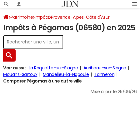
Patrimoine
Impôts
Provence-Alpes-Côte d'Azur
Impôts à Pégomas (06580) en 2025
Alpes-Maritimes
Pégomas
Impôt sur le revenu
Voir aussi :
La Roquette-sur-Siagne
Auribeau-sur-Siagne
Mouans-Sartoux
Mandelieu-la-Napoule
Tanneron
Comparer Pégomas à une autre ville
Mise à jour le 25/06/26