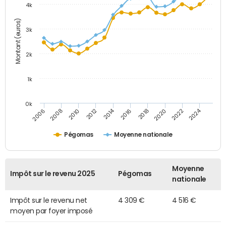
4k
Montant (euros)
3k
2k
1k
0k
2014
2024
2010
2020
2012
2022
2006
2016
2008
2018
Pégomas
Moyenne nationale
Moyenne
Impôt sur le revenu 2025
Pégomas
nationale
Impôt sur le revenu net
4 309 €
4 516 €
moyen par foyer imposé