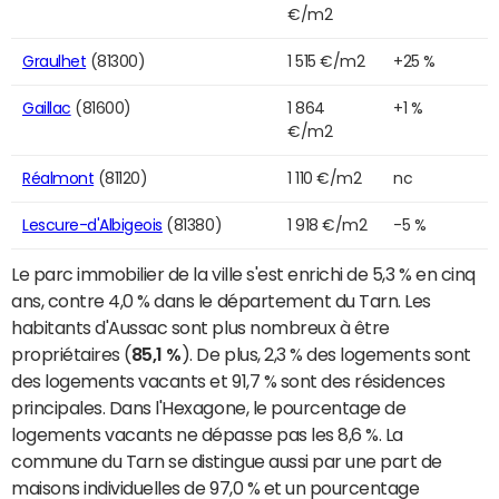
€/m2
Graulhet
(81300)
1 515 €/m2
+25 %
Gaillac
(81600)
1 864
+1 %
€/m2
Réalmont
(81120)
1 110 €/m2
nc
Lescure-d'Albigeois
(81380)
1 918 €/m2
-5 %
Le parc immobilier de la ville s'est enrichi de 5,3 % en cinq
ans, contre 4,0 % dans le département du Tarn. Les
habitants d'Aussac sont plus nombreux à être
propriétaires (
85,1 %
). De plus, 2,3 % des logements sont
des logements vacants et 91,7 % sont des résidences
principales. Dans l'Hexagone, le pourcentage de
logements vacants ne dépasse pas les 8,6 %. La
commune du Tarn se distingue aussi par une part de
maisons individuelles de 97,0 % et un pourcentage