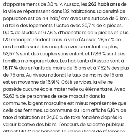
d’appartements de 3,0 %. À Aussac, les
263 habitants
de
la ville se répartissent dans 132 habitations. La densité de
population est de 44 hab/km² avec une surface de 6 km².
La taille des logements fluctue avec 20,7 % de 4 pièces,
0,0 % de studios et 67,8 % d’habitations de 5 pièces et plus.
120 ménages résident dans la ville d'Aussac. 28,57 % de
ces familles sont des couples avec un enfant ou plus,
53,57 % sont des couples sans enfant et 17,86 % sont des
familles monoparentales. Les habitants d'Aussac sont à
16,17 %
des enfants de moins de 15 ans et à 7,52 % des plus
de 75 ans. Au niveau national, le taux de moins de 15 ans
est en moyenne de 16,91 %. Côté services, la ville ne
possède aucune école maternelle ou élémentaire. Avec
52,63 % de personnes de sexe masculin dans la
commune, la gent masculine est mieux représentée que
celle des femmes. La commune du Tarn affiche 6,16 % de
taxe d'habitation et 24,66 % de taxe foncière d'après la
valeur locative des biens. L'encours de sa dette publique
atteint 140 € par habitant. Le revenu fiscal de référence