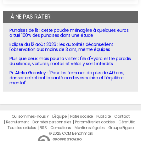
À NE PAS RATER
Punaises de lit : cette poudre ménagère à quelques euros
a tué 100% des punaises dans une étude
Eclipse du 12 août 2026 : les autorités déconseillent
l'observation aux moins de 3 ans, même équipés
Plus que deux mois pour la visiter : l'île d'Hydra est le paradis
du silence, voitures, motos et vélos y sont interdits
Pr. Alinka Greasley : "Pour les femmes de plus de 40 ans,
danser entretient la santé cardiovasculaire et l'équilibre
mental"
Qui sommes-nous ?
L'équipe
Notre société
Publicité
Contact
Recrutement
Données personnelles
Paramétrer les cookies
Gérer Utiq
Tous les articles
RSS
Corrections
Mentions légales
Groupe Figaro
© 2025 CCM Benchmark