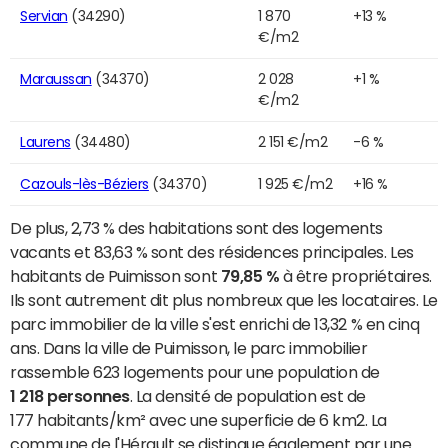
Servian
(34290)
1 870
+13 %
€/m2
Maraussan
(34370)
2 028
+1 %
€/m2
Laurens
(34480)
2 151 €/m2
-6 %
Cazouls-lès-Béziers
(34370)
1 925 €/m2
+16 %
De plus, 2,73 % des habitations sont des logements
vacants et 83,63 % sont des résidences principales. Les
habitants de Puimisson sont
79,85 %
à être propriétaires.
Ils sont autrement dit plus nombreux que les locataires. Le
parc immobilier de la ville s'est enrichi de 13,32 % en cinq
ans. Dans la ville de Puimisson, le parc immobilier
rassemble 623 logements pour une population de
1 218 personnes
. La densité de population est de
177 habitants/km² avec une superficie de 6 km2. La
commune de l'Hérault se distingue également par une