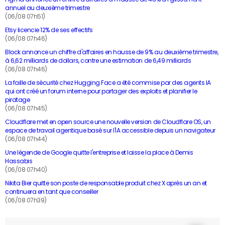
annuel au deuxième trimestre
(06/08 07h51)
Etsy licencie 12% de ses effectifs
(06/08 07h46)
Block annonce un chiffre d'affaires en hausse de 9% au deuxième trimestre,
à 6,62 milliards de dollars, contre une estimation de 6,49 milliards
(06/08 07h46)
La faille de sécurité chez Hugging Face a été commise par des agents IA
qui ont créé un forum interne pour partager des exploits et planifier le
piratage
(06/08 07h45)
Cloudflare met en open source une nouvelle version de Cloudflare OS, un
espace de travail agentique basé sur l'IA accessible depuis un navigateur
(06/08 07h44)
Une légende de Google quitte l'entreprise et laisse la place à Demis
Hassabis
(06/08 07h40)
Nikita Bier quitte son poste de responsable produit chez X après un an et
continuera en tant que conseiller
(06/08 07h39)