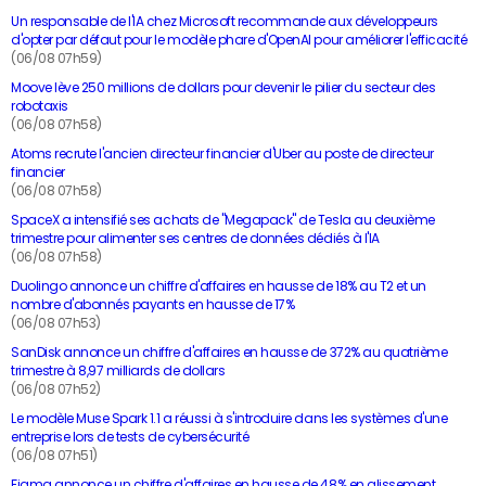
Un responsable de l'IA chez Microsoft recommande aux développeurs
d'opter par défaut pour le modèle phare d'OpenAI pour améliorer l'efficacité
(06/08 07h59)
Moove lève 250 millions de dollars pour devenir le pilier du secteur des
robotaxis
(06/08 07h58)
Atoms recrute l'ancien directeur financier d'Uber au poste de directeur
financier
(06/08 07h58)
SpaceX a intensifié ses achats de "Megapack" de Tesla au deuxième
trimestre pour alimenter ses centres de données dédiés à l'IA
(06/08 07h58)
Duolingo annonce un chiffre d'affaires en hausse de 18% au T2 et un
nombre d'abonnés payants en hausse de 17%
(06/08 07h53)
SanDisk annonce un chiffre d'affaires en hausse de 372% au quatrième
trimestre à 8,97 milliards de dollars
(06/08 07h52)
Le modèle Muse Spark 1.1 a réussi à s'introduire dans les systèmes d'une
entreprise lors de tests de cybersécurité
(06/08 07h51)
Figma annonce un chiffre d'affaires en hausse de 48% en glissement