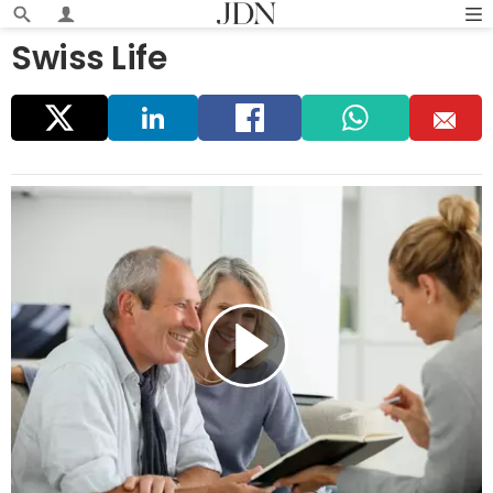
Swiss Life
Parta
Linke
Faceb
Whats
E
ger
dIn
ook
app
m
ail