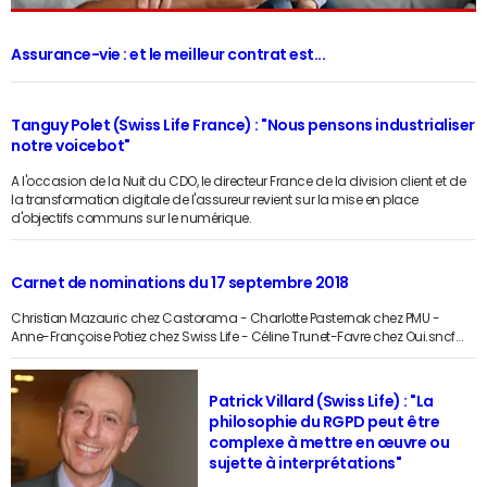
Assurance-vie : et le meilleur contrat est...
Tanguy Polet (Swiss Life France) : "Nous pensons industrialiser
notre voicebot"
A l'occasion de la Nuit du CDO, le directeur France de la division client et de
la transformation digitale de l'assureur revient sur la mise en place
d'objectifs communs sur le numérique.
Carnet de nominations du 17 septembre 2018
Christian Mazauric chez Castorama - Charlotte Pasternak chez PMU -
Anne-Françoise Potiez chez Swiss Life - Céline Trunet-Favre chez Oui.sncf...
Patrick Villard (Swiss Life) : "La
philosophie du RGPD peut être
complexe à mettre en œuvre ou
sujette à interprétations"