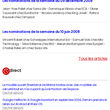
Les nominations de la semaine du 09 décembre 2008
Jean-Yves Pollet chez Swiss Life - Dominique Vilbois chez ECA - Olivier
Toussaint chez Eurofactor - Nicolas Leclercq chez King Jouet - Patrice
Roussel chez Climpact.
Les nominations de la semaine du 10 juin 2008
Vincent Robert chez Schweppes International Ltd - Samuel Vals chez Mio
Technology - Silvio Estienne chez ING - Alexandre Bompard chez Europe1 -
Charles Relecom chez Swiss Life.
Tous les articles
En direct
Le modèle ouvert Shieldstral de Mistral rivalise avec des modèles de
sécurité tout en n'occupant qu'une fraction de l'espace
(06/08 08h00)
Google mettra fin à Google Assistant en septembre 2026, Gemini prendra le
relais sur Android et Wear OS
(06/08 08h00)