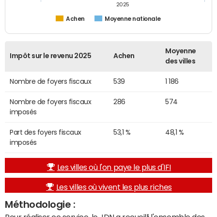
2025
Achen
Moyenne nationale
Moyenne
Impôt sur le revenu 2025
Achen
des villes
Nombre de foyers fiscaux
539
1 186
Nombre de foyers fiscaux
286
574
imposés
Part des foyers fiscaux
53,1 %
48,1 %
imposés
Les villes où l'on paye le plus d'IFI
Les villes où vivent les plus riches
Méthodologie :
Pour réaliser ce service, le JDN a recueilli l'ensemble des