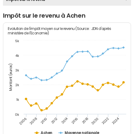
Impôt sur le revenu à Achen
Evolution de l'impôt moyen sur le revenu (Source : JDN d'après
ministère de l'Economie)
5k
4k
Montant (euros)
3k
2k
1k
0k
2014
2024
2010
2020
2012
2022
2006
2016
2008
2018
Achen
Moyenne nationale