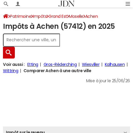
Patrimoine
Impôts
Grand Est
Moselle
Achen
Impôts à Achen (57412) en 2025
Impôt sur le revenu
Voir aussi :
Etting
Gros-Réderching
Wiesviller
Kalhausen
Wittring
Comparer Achen à une autre ville
Mise à jour le 25/06/26
Impôt sur le revenu