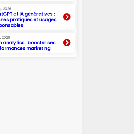
ep 2026
tGPT et IA génératives :
nes pratiques et usages
ponsables
p 2026
 analytics : booster ses
formances marketing