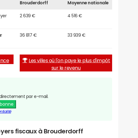
Brouderdorff
Moyenne nationale
oyer
2 639 €
4 516 €
r
36 817 €
33 939 €
rance
Les villes où l'on paye le plus d'impôt
sur le revenu
directement par e-mail.
abonne
tialité
yers fiscaux à Brouderdorff