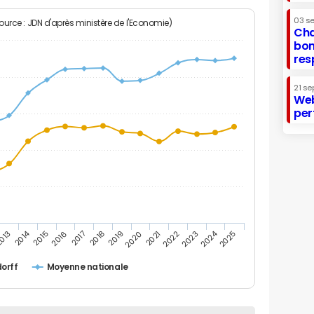
03 s
Source : JDN d'après ministère de l'Economie)
Cha
bon
res
21 se
Web
per
2014
2024
013
2015
2016
2017
2018
2019
2020
2021
2022
2023
2025
orff
Moyenne nationale