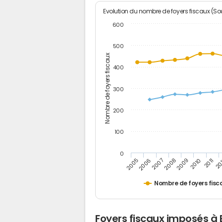
Evolution du nombre de foyers fiscaux (Sou
600
500
Nombre de foyers fiscaux
400
300
200
100
0
2005
20
2009
2006
2010
2007
2011
2008
Nombre de foyers fisc
Foyers fiscaux imposés à 