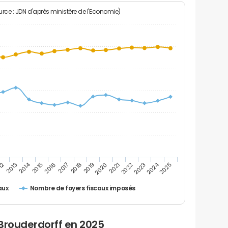
rce : JDN d'après ministère de l'Economie)
2024
2014
12
2019
2016
2023
2013
2020
2017
2021
2018
2025
2015
2022
Nombre de foyers fiscaux imposés
aux
Brouderdorff en 2025