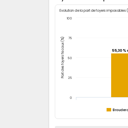
Evolution de la part de foyers imposables 
100
Part des foyers fiscaux (%)
75
55,30 % 
50
25
0
Brouderd