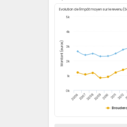
Evolution de l'impôt moyen sur le revenu (
5k
4k
Montant (euros)
3k
2k
1k
0k
2006
2007
2008
2009
2010
2011
2012
2
Brouderd