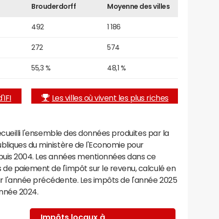
Brouderdorff
Moyenne des villes
492
1 186
272
574
55,3 %
48,1 %
'IFI
Les villes où vivent les plus riches
recueilli l'ensemble des données produites par la
ubliques du ministère de l'Economie pour
epuis 2004. Les années mentionnées dans ce
de paiement de l'impôt sur le revenu, calculé en
r l'année précédente. Les impôts de l'année 2025
année 2024.
Impôts locaux à