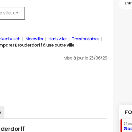
ckenbusch
Niderviller
Hartzviller
Troisfontaines
parer Brouderdorff à une autre ville
Mise à jour le 25/06/26
FO
x
27 a
uderdorff
Goo