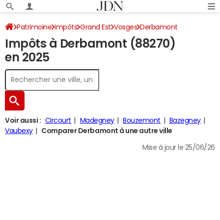
Patrimoine
Impôts
Grand Est
Vosges
Derbamont
Impôts à Derbamont (88270)
Impôt sur le revenu
en 2025
Voir aussi :
Circourt
Madegney
Bouzemont
Bazegney
Vaubexy
Comparer Derbamont à une autre ville
Mise à jour le 25/06/26