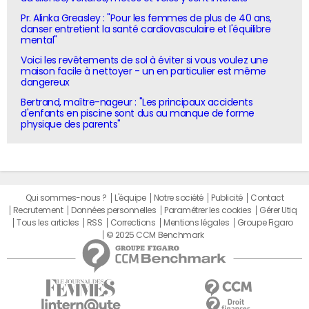
Pr. Alinka Greasley : "Pour les femmes de plus de 40 ans,
danser entretient la santé cardiovasculaire et l'équilibre
mental"
Voici les revêtements de sol à éviter si vous voulez une
maison facile à nettoyer - un en particulier est même
dangereux
Bertrand, maître-nageur : "Les principaux accidents
d'enfants en piscine sont dus au manque de forme
physique des parents"
Qui sommes-nous ?
L'équipe
Notre société
Publicité
Contact
Recrutement
Données personnelles
Paramétrer les cookies
Gérer Utiq
Tous les articles
RSS
Corrections
Mentions légales
Groupe Figaro
© 2025 CCM Benchmark