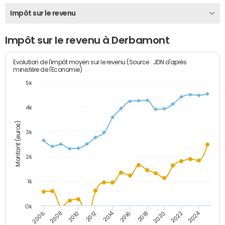
Impôt sur le revenu
Impôt sur le revenu à Derbamont
Evolution de l'impôt moyen sur le revenu (Source : JDN d'après
ministère de l'Economie)
5k
4k
Montant (euros)
3k
2k
1k
0k
2014
2024
2010
2020
2012
2022
2006
2016
2008
2018