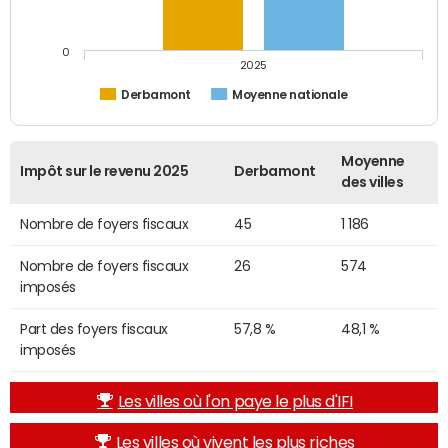
0
2025
Derbamont
Moyenne nationale
Moyenne
Impôt sur le revenu 2025
Derbamont
des villes
Nombre de foyers fiscaux
45
1 186
Nombre de foyers fiscaux
26
574
imposés
Part des foyers fiscaux
57,8 %
48,1 %
imposés
Les villes où l'on paye le plus d'IFI
Les villes où vivent les plus riches