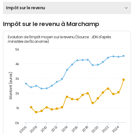
Impôt sur le revenu
Impôt sur le revenu à Marchamp
Evolution de l'impôt moyen sur le revenu (Source : JDN d'après
ministère de l'Economie)
5k
4k
Montant (euros)
3k
2k
1k
0k
2014
2024
2010
2020
2012
2022
2006
2016
2008
2018