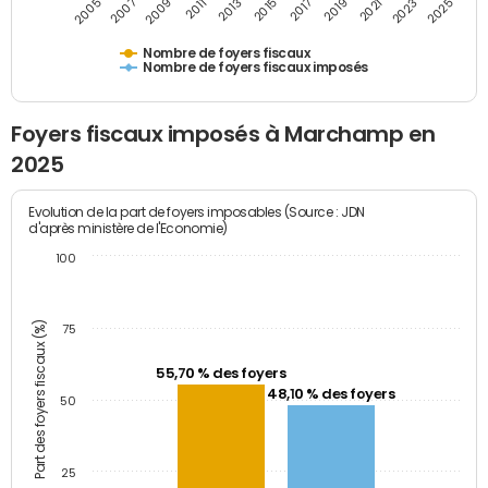
2009
2023
2017
2011
2025
2005
2019
2013
2007
2021
2015
Nombre de foyers fiscaux
Nombre de foyers fiscaux imposés
Foyers fiscaux imposés à Marchamp en
2025
Evolution de la part de foyers imposables (Source : JDN
d'après ministère de l'Economie)
100
Part des foyers fiscaux (%)
75
55,70 % des foyers
48,10 % des foyers
50
25