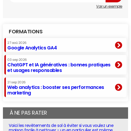
Voir un exemple
FORMATIONS
27 aoû 2026
Google Analytics GA4
03 sep 2026
ChatGPT et IA génératives : bonnes pratiques
et usages responsables
21 sep 2026
Web analytics : booster ses performances
marketing
À NE PAS RATER
Voici les revêtements de sol à éviter si vous voulez une
maison facile à nettoyer - un en particulier est même