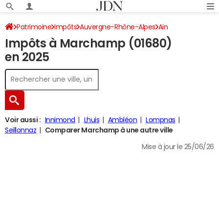
Patrimoine
Impôts
Auvergne-Rhône-Alpes
Ain
Impôts à Marchamp (01680)
Marchamp
Impôt sur le revenu
en 2025
Voir aussi :
Innimond
Lhuis
Ambléon
Lompnas
Seillonnaz
Comparer Marchamp à une autre ville
Mise à jour le 25/06/26