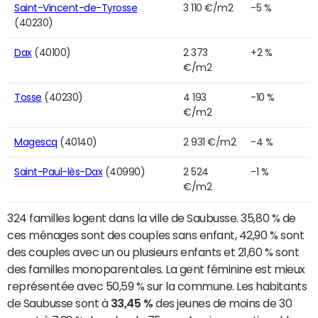
Saint-Vincent-de-Tyrosse
3 110 €/m2
-5 %
(40230)
Dax
(40100)
2 373
+2 %
€/m2
Tosse
(40230)
4 193
-10 %
€/m2
Magescq
(40140)
2 931 €/m2
-4 %
Saint-Paul-lès-Dax
(40990)
2 524
-1 %
€/m2
324 familles logent dans la ville de Saubusse. 35,80 % de
ces ménages sont des couples sans enfant, 42,90 % sont
des couples avec un ou plusieurs enfants et 21,60 % sont
des familles monoparentales. La gent féminine est mieux
représentée avec 50,59 % sur la commune. Les habitants
de Saubusse sont à
33,45 %
des jeunes de moins de 30