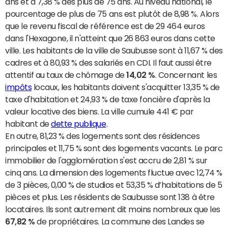
ans et à 7,38 % des plus de 75 ans. Au niveau national, le
pourcentage de plus de 75 ans est plutôt de 8,98 %. Alors
que le revenu fiscal de référence est de 29 464 euros
dans l'Hexagone, il n'atteint que 26 863 euros dans cette
ville. Les habitants de la ville de Saubusse sont à 11,67 % des
cadres et à 80,93 % des salariés en CDI. Il faut aussi être
attentif au taux de chômage de
14,02 %
. Concernant les
impôts
locaux, les habitants doivent s'acquitter 13,35 % de
taxe d'habitation et 24,93 % de taxe foncière d'après la
valeur locative des biens. La ville cumule 441 € par
habitant de
dette publique
.
En outre, 81,23 % des logements sont des résidences
principales et 11,75 % sont des logements vacants. Le parc
immobilier de l'agglomération s'est accru de 2,81 % sur
cinq ans. La dimension des logements fluctue avec 12,74 %
de 3 pièces, 0,00 % de studios et 53,35 % d’habitations de 5
pièces et plus. Les résidents de Saubusse sont 138 à être
locataires. Ils sont autrement dit moins nombreux que les
67,82 %
de propriétaires. La commune des Landes se