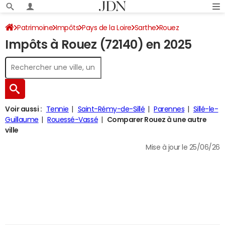
Patrimoine
Impôts
Pays de la Loire
Sarthe
Rouez
Impôts à Rouez (72140) en 2025
Impôt sur le revenu
Voir aussi :
Tennie
Saint-Rémy-de-Sillé
Parennes
Sillé-le-
Guillaume
Rouessé-Vassé
Comparer Rouez à une autre
ville
Mise à jour le 25/06/26