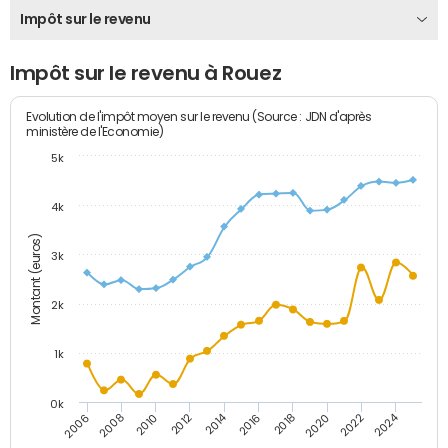
Impôt sur le revenu
Impôt sur le revenu à Rouez
Evolution de l'impôt moyen sur le revenu (Source : JDN d'après
ministère de l'Economie)
5k
4k
Montant (euros)
3k
2k
1k
0k
2014
2024
2010
2020
2012
2022
2006
2016
2008
2018