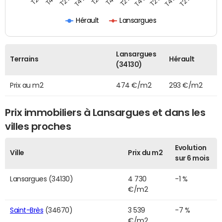
Hérault
Lansargues
Lansargues
Terrains
Hérault
(34130)
Prix au m2
474 €/m2
293 €/m2
Prix immobiliers à Lansargues et dans les
villes proches
Evolution
Ville
Prix du m2
sur 6 mois
Lansargues (34130)
4 730
-1 %
€/m2
Saint-Brès
(34670)
3 539
-7 %
€/m2