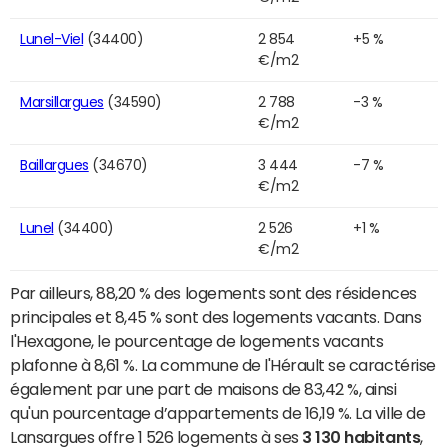
Lunel-Viel
(34400)
2 854
+5 %
€/m2
Marsillargues
(34590)
2 788
-3 %
€/m2
Baillargues
(34670)
3 444
-7 %
€/m2
Lunel
(34400)
2 526
+1 %
€/m2
Par ailleurs, 88,20 % des logements sont des résidences
principales et 8,45 % sont des logements vacants. Dans
l'Hexagone, le pourcentage de logements vacants
plafonne à 8,61 %. La commune de l'Hérault se caractérise
également par une part de maisons de 83,42 %, ainsi
qu'un pourcentage d’appartements de 16,19 %. La ville de
Lansargues offre 1 526 logements à ses
3 130 habitants
,