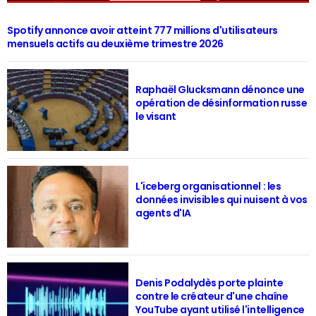
Spotify annonce avoir atteint 777 millions d'utilisateurs
mensuels actifs au deuxième trimestre 2026
Raphaël Glucksmann dénonce une
opération de désinformation russe
le visant
L'iceberg organisationnel : les
données invisibles qui nuisent à vos
agents d'IA
Denis Podalydès porte plainte
contre le créateur d'une chaîne
YouTube ayant utilisé l'intelligence