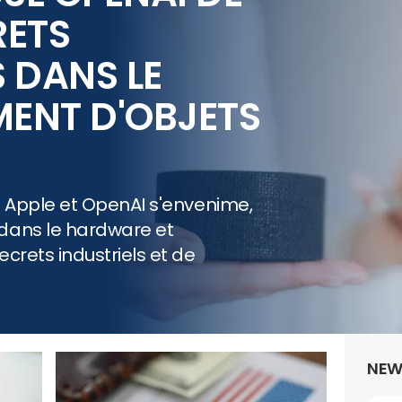
RETS
S DANS LE
ENT D'OBJETS
S
re Apple et OpenAI s'envenime,
dans le hardware et
crets industriels et de
NEW