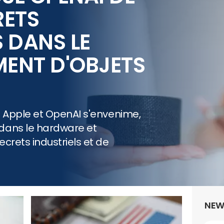
RETS
S DANS LE
ENT D'OBJETS
S
re Apple et OpenAI s'envenime,
dans le hardware et
crets industriels et de
NEW