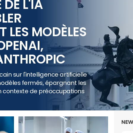
DE L'IA
BLER
 LES MODÈLES
OPENAI,
ANTHROPIC
in sur l'intelligence artificielle
modèles fermés, épargnant les
n contexte de préoccupations
NEW